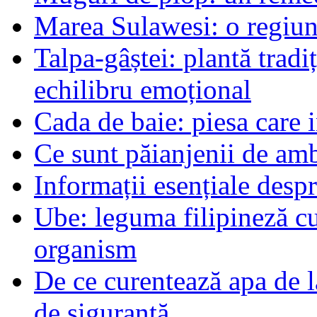
Marea Sulawesi: o regiune
Talpa-gâștei: plantă tradi
echilibru emoțional
Cada de baie: piesa care 
Ce sunt păianjenii de am
Informații esențiale desp
Ube: leguma filipineză cu
organism
De ce curentează apa de l
de siguranță