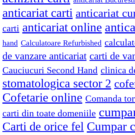
anticariat carti
anticariat cu
antica
anticariat online
carti
calcula
hand
Calculatoare Refurbished
de vanzare anticariat
carti de va
Cauciucuri Second Hand
clinica 
stomatologica sector 2
cofe
Cofetarie online
Comanda tort
cumpar
carti din toate domeniile
Cumpar ca
Carti de orice fel