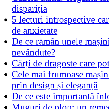
dispariția
5 lecturi introspective ca
de anxietate
De ce rămân unele mașin
nevândute?
Cărți de dragoste care pot
Cele mai frumoase mașin
prin design și eleganță
De ce este importantă înlo
Muguri de plop: un remed