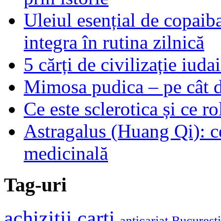
Uleiul esențial de copaiba 
integra în rutina zilnică
5 cărți de civilizație iuda
Mimosa pudica – pe cât de
Ce este sclerotica și ce ro
Astragalus (Huang Qi): ce
medicinală
Tag-uri
achizitii carti
anticariat Bucuresti