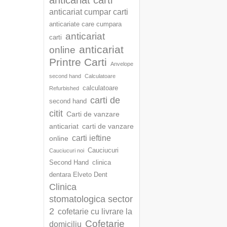
anticariat carti
anticariat cumpar carti
anticariate care cumpara
anticariat
carti
anticariat
online
Printre Carti
Anvelope
second hand
Calculatoare
calculatoare
Refurbished
carti de
second hand
citit
Carti de vanzare
anticariat
carti de vanzare
carti ieftine
online
Cauciucuri
Cauciucuri noi
Second Hand
clinica
dentara Elveto Dent
Clinica
stomatologica sector
2
cofetarie cu livrare la
Cofetarie
domiciliu