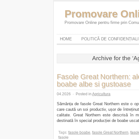
Promovare Onl
Promovare Online pentru firme prin Comun
HOME
POLITICĂ DE CONFIDENȚIAL
Archive for the ‘A
Fasole Great Northern: al
boabe albe si gustoase
04.2026
·
Posted in
Agricultura
Sămânța de fasole Great Northern este o opțiu
care caută un soi productiv, ușor de întreținu
calitate. Great Northern este descrisă în m
destinată în special producției de boabe uscat
Tags:
fasole boabe
,
fasole Great Northern
,
fasol
fasole