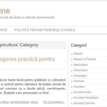
ine
icate de presa si articole sponsorizate.
ITATE
POLITICĂ PRIVIND FIȘIERELE COOKIES
gricultura’ Category
Categorii
Afaceri
egerea practică pentru
Afaceri si Finante
Agricultura
Alimentare
Amenajari
ne foarte bună pentru grădinarii și cultivatorii
Animale
t și potrivit pentru obținerea de boabe uscate de
Anunturi
od constant ca o fasole pitică, semitimpurie,
Anunturi Auto
e. Boabele sunt prezentate ca fiind ...
Anunturi Imobiliare
e pitica
,
seminte fasole
,
soiuri
No Comments »
Anunturi Servicii