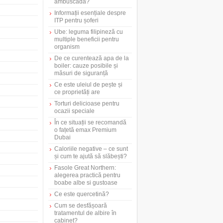
ambuscadă?
Informații esențiale despre
ITP pentru șoferi
Ube: leguma filipineză cu
multiple beneficii pentru
organism
De ce curentează apa de la
boiler: cauze posibile și
măsuri de siguranță
Ce este uleiul de pește și
ce proprietăți are
Torturi delicioase pentru
ocazii speciale
În ce situații se recomandă
o fațetă emax Premium
Dubai
Caloriile negative – ce sunt
și cum te ajută să slăbești?
Fasole Great Northern:
alegerea practică pentru
boabe albe si gustoase
Ce este quercetină?
Cum se desfășoară
tratamentul de albire în
cabinet?