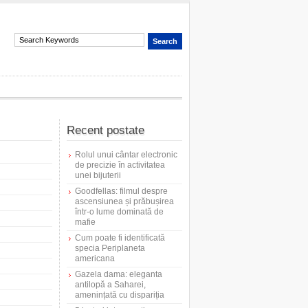
Recent postate
Rolul unui cântar electronic
de precizie în activitatea
unei bijuterii
Goodfellas: filmul despre
ascensiunea și prăbușirea
într-o lume dominată de
mafie
Cum poate fi identificată
specia Periplaneta
americana
Gazela dama: eleganta
antilopă a Saharei,
amenințată cu dispariția