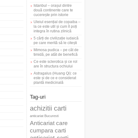
Istanbul – orașul dintre
două continente care te
cucerește prin istorie
Uleiul esențial de copaiba –
la ce este util și cum îl poți
integra în rutina zilnică
5 cărți de civilizație iudaică
pe care merită să le citești
Mimosa pudica – pe cât de
timidă, pe atât de benefică
Ce este sclerotica și ce rol
are în structura ochiului
Astragalus (Huang Qi): ce
este și de ce e considerat
plantă medicinală
Tag-uri
achizitii carti
anticariat Bucuresti
Anticariat care
cumpara carti