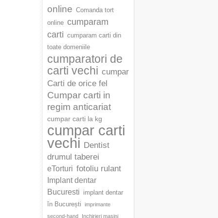
online
Comanda tort
cumparam
online
carti
cumparam carti din
toate domeniile
cumparatori de
carti vechi
cumpar
Carti de orice fel
Cumpar carti in
regim anticariat
cumpar carti la kg
cumpar carti
vechi
Dentist
drumul taberei
fotoliu rulant
eTorturi
Implant dentar
Bucuresti
implant dentar
în București
imprimante
second-hand
Inchirieri masini