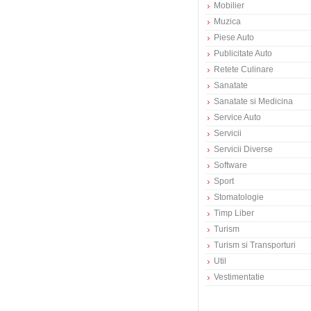
Mobilier
Muzica
Piese Auto
Publicitate Auto
Retete Culinare
Sanatate
Sanatate si Medicina
Service Auto
Servicii
Servicii Diverse
Software
Sport
Stomatologie
Timp Liber
Turism
Turism si Transporturi
Util
Vestimentatie