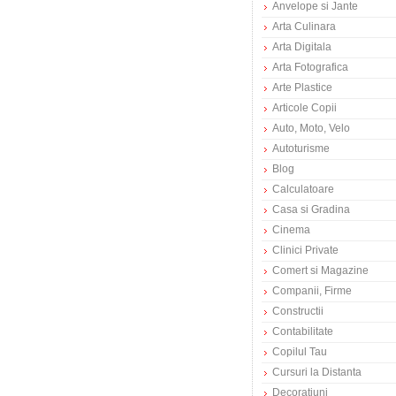
Anvelope si Jante
Arta Culinara
Arta Digitala
Arta Fotografica
Arte Plastice
Articole Copii
Auto, Moto, Velo
Autoturisme
Blog
Calculatoare
Casa si Gradina
Cinema
Clinici Private
Comert si Magazine
Companii, Firme
Constructii
Contabilitate
Copilul Tau
Cursuri la Distanta
Decoratiuni