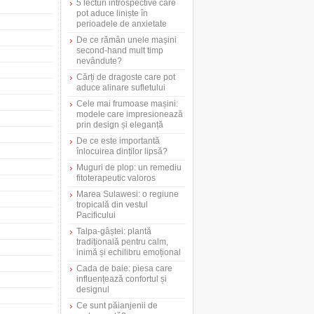
5 lecturi introspective care
pot aduce liniște în
perioadele de anxietate
De ce rămân unele mașini
second-hand mult timp
nevândute?
Cărți de dragoste care pot
aduce alinare sufletului
Cele mai frumoase mașini:
modele care impresionează
prin design și eleganță
De ce este importantă
înlocuirea dinților lipsă?
Muguri de plop: un remediu
fitoterapeutic valoros
Marea Sulawesi: o regiune
tropicală din vestul
Pacificului
Talpa-gâștei: plantă
tradițională pentru calm,
inimă și echilibru emoțional
Cada de baie: piesa care
influențează confortul și
designul
Ce sunt păianjenii de