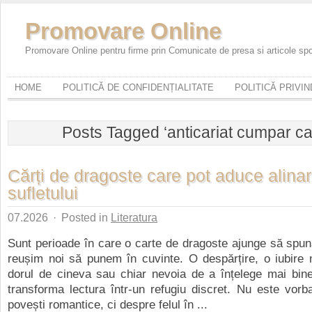
Promovare Online
Promovare Online pentru firme prin Comunicate de presa si articole sp
HOME
POLITICĂ DE CONFIDENȚIALITATE
POLITICĂ PRIVI
Posts Tagged ‘anticariat cumpar car
Cărți de dragoste care pot aduce alina
sufletului
07.2026
·
Posted in
Literatura
Sunt perioade în care o carte de dragoste ajunge să spu
reușim noi să punem în cuvinte. O despărțire, o iubire 
dorul de cineva sau chiar nevoia de a înțelege mai bine
transforma lectura într-un refugiu discret. Nu este vor
povești romantice, ci despre felul în ...