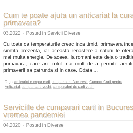
Cum te poate ajuta un anticariat la cur
primavara?
03.2022
·
Posted in
Servicii Diverse
Cu toate ca temperaturile cresc inca timid, primavara ince
simtita prezenta, iar aceasta renastere a naturii le ofer
mai multa energie. De aceea, la romani este deja o traditi
primavara, care are rolul mai mult de a permite aerulu
primaverii sa patrunda si in case. Odata ...
Tags:
anticariat cumpar carti
,
cumpar carti Bucuresti
,
Cumpar Carti pentru
Anticariat
,
cumpar carti vechi
,
cumparatori de carti vechi
Serviciile de cumparari carti in Bucurest
vremea pandemiei
04.2020
·
Posted in
Diverse