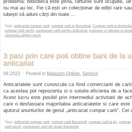
problemă: biblioteca este plină, rafturile sunt ocupate, iar 
nu mai au loc. Fie că ești un colecționar de ediții rare sa
iubești să aduni cărți din toate ...
Tags:
anticariat cumpar carti
,
cumpar carti in Bucuresti
,
Cumpar carti la domicili
cumpar carti vechi
,
cumparam carti pentru anticariat
,
evaluare și ridicare la domi
vânzarea cărților vechi
3 pasi prin care poti obtine bani de la 
anticariat
09.2022
·
Posted in
Magazin Online
,
Servicii
Anticariatele sunt cunoscute ca fiind comercianti de cart
ca acestea pot reprezenta si o solutie eficienta de a face
Acest lucru este posibil prin intermediul activitatii de achi
care o desfasoara majoritatea anticariatelor si care est
ajutorul anunturilor de genul „anticariat cumpar carti”. Cei c
Tags:
anticariat cumpar carti
,
cumpar carti Bucuresti
,
cumpar carti la kg
,
cumpar
carti vechi
,
cumparam carti din toate domeniile