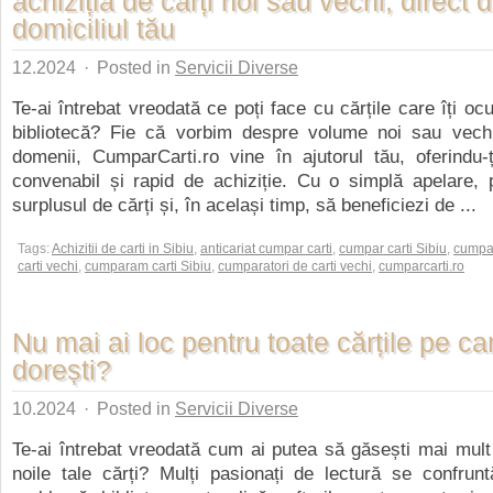
achiziția de cărți noi sau vechi, direct d
domiciliul tău
12.2024
·
Posted in
Servicii Diverse
Te-ai întrebat vreodată ce poți face cu cărțile care îți oc
bibliotecă? Fie că vorbim despre volume noi sau vechi
domenii, CumparCarti.ro vine în ajutorul tău, oferindu-
convenabil și rapid de achiziție. Cu o simplă apelare, 
surplusul de cărți și, în același timp, să beneficiezi de ...
Tags:
Achizitii de carti in Sibiu
,
anticariat cumpar carti
,
cumpar carti Sibiu
,
cumpa
carti vechi
,
cumparam carti Sibiu
,
cumparatori de carti vechi
,
cumparcarti.ro
Nu mai ai loc pentru toate cărțile pe ca
dorești?
10.2024
·
Posted in
Servicii Diverse
Te-ai întrebat vreodată cum ai putea să găsești mai mult
noile tale cărți? Mulți pasionați de lectură se confrun