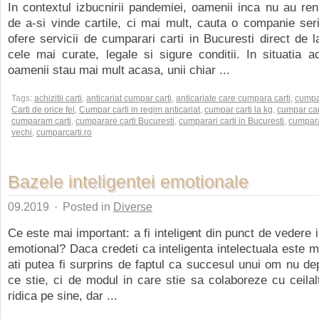
In contextul izbucnirii pandemiei, oamenii inca nu au ren
de a-si vinde cartile, ci mai mult, cauta o companie se
ofere servicii de cumparari carti in Bucuresti direct de la
cele mai curate, legale si sigure conditii. In situatia a
oamenii stau mai mult acasa, unii chiar ...
Tags:
achizitii carti
,
anticariat cumpar carti
,
anticariate care cumpara carti
,
cump
Carti de orice fel
,
Cumpar carti in regim anticariat
,
cumpar carti la kg
,
cumpar car
cumparam carti
,
cumparare carti Bucuresti
,
cumparari carti in Bucuresti
,
cumpara
vechi
,
cumparcarti.ro
Bazele inteligentei emotionale
09.2019
·
Posted in
Diverse
Ce este mai important: a fi inteligent din punct de vedere 
emotional? Daca credeti ca inteligenta intelectuala este m
ati putea fi surprins de faptul ca succesul unui om nu d
ce stie, ci de modul in care stie sa colaboreze cu ceilal
ridica pe sine, dar ...