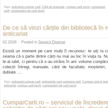
Tags:
anticariat cumpar carti
,
Cărți de dragoste
,
cumpar carti vechi
,
cumparam
carti
,
cumparatori de carti vechi
De ce să vinzi cărțile din bibliotecă în
anticariat
02.2026
·
Posted in
Servicii Diverse
Există un moment pe care mulți îl recunosc: te uiți la raft
seama că o parte dintre cărți nu mai au loc în viața ta. N
le-ai iubit, ci pentru că s-au strâns în ani: volume cumpăr
colecții întregi, manuale, cărți de facultate, moșteniri, d
dublate. ...
Tags:
anticariat cumpar carti
,
anticariate care cumpara carti
,
Cumpar carti in reg
anticariat
,
cumpar carti vechi
,
cumparatori de carti vechi
CumparCarti.ro – serviciul de încreder