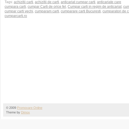
Tags:
achizitii carti
,
achizitii de carti
,
anticariat cumpar carti
,
anticariate care
cumpara carti
,
cumpar Carti de orice fel
,
Cumpar carti in regim de anticariat
,
cum
cumpar carti vechi
,
cumparam carti
,
cumparare carti Bucuresti
,
cumparatori de ca
cumparcarti.ro
© 2009
Promovare Online
Theme by
Dimox