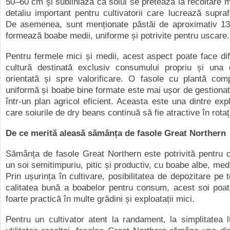
50–60 cm și subliniază că soiul se pretează la recoltare 
detaliu important pentru cultivatorii care lucrează supra
De asemenea, sunt menționate păstăi de aproximativ 1
formează boabe medii, uniforme și potrivite pentru uscare.
Pentru fermele mici și medii, acest aspect poate face dif
cultură destinată exclusiv consumului propriu și una 
orientată și spre valorificare. O fasole cu plantă comp
uniformă și boabe bine formate este mai ușor de gestionat 
într-un plan agricol eficient. Aceasta este una dintre expl
care soiurile de dry beans continuă să fie atractive în rotați
De ce merită aleasă sămânța de fasole Great Northern
Sămânța de fasole Great Northern este potrivită pentru 
un soi semitimpuriu, pitic și productiv, cu boabe albe, med
Prin ușurința în cultivare, posibilitatea de depozitare pe 
calitatea bună a boabelor pentru consum, acest soi poat
foarte practică în multe grădini și exploatații mici.
Pentru un cultivator atent la randament, la simplitatea lu