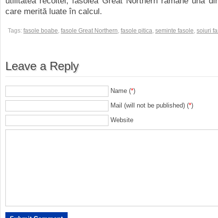
utilitatea recoltei, fasolea Great Northern rămâne una din
care merită luate în calcul.
Tags:
fasole boabe
,
fasole Great Northern
,
fasole pitica
,
seminte fasole
,
soiuri f
Leave a Reply
Name (
*
)
Mail (will not be published) (
*
)
Website