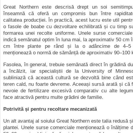
Great Northern este descrisă drept un soi semitimp
înseamnă că oferă un compromis bun între rapiditate
calitatea producției. În practică, acest lucru este util pent
o fasole de boabe cu dezvoltare echilibrată și cu timp su
formarea unei recolte uniforme. Unele surse comercial
indică semănatul optim în luna mai, la aproximativ 50 cm în
cm între plante pe rând și la o adâncime de 4–5
menționează o normă de sămânță de aproximativ 90–100 
Fasolea, în general, trebuie semănată direct în grădină du
a încălzit, iar specialiștii de la University of Minnes
subliniază că această cultură se dezvoltă bine când este
teren cald, nu foarte devreme. Aceeași sursă arată și că 
nevoie de fertilizare excesivă comparativ cu alte legu
face atractivă pentru multe grădini de familie.
Potrivită și pentru recoltare mecanizată
Un alt avantaj al soiului Great Northern este talia redusă ș
plantei. Unele surse comerciale menționează o înălțime 