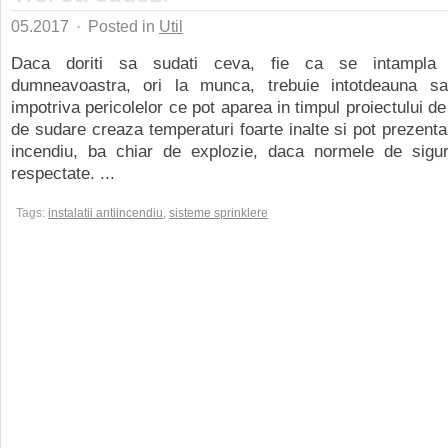
05.2017
·
Posted in
Util
Daca doriti sa sudati ceva, fie ca se intampla l
dumneavoastra, ori la munca, trebuie intotdeauna sa f
impotriva pericolelor ce pot aparea in timpul proiectului d
de sudare creaza temperaturi foarte inalte si pot prezenta
incendiu, ba chiar de explozie, daca normele de sigu
respectate. ...
Tags:
instalatii antiincendiu
,
sisteme sprinklere