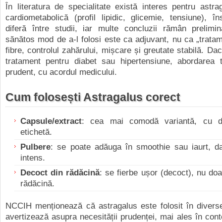
În literatura de specialitate există interes pentru astr
cardiometabolică (profil lipidic, glicemie, tensiune), în
diferă între studii, iar multe concluzii rămân prelimi
sănătos mod de a-l folosi este ca adjuvant, nu ca „tratam
fibre, controlul zahărului, mișcare și greutate stabilă. Da
tratament pentru diabet sau hipertensiune, abordarea t
prudent, cu acordul medicului.
Cum folosești Astragalus corect
Capsule/extract
: cea mai comodă variantă, cu d
etichetă.
Pulbere
: se poate adăuga în smoothie sau iaurt, da
intens.
Decoct din rădăcină
: se fierbe ușor (decoct), nu doar
rădăcină.
NCCIH menționează că astragalus este folosit în diverse
avertizează asupra necesității prudenței, mai ales în con