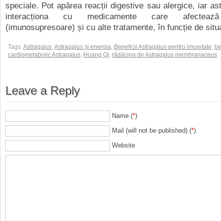
speciale. Pot apărea reacții digestive sau alergice, iar as
interacționa cu medicamente care afectează
(imunosupresoare) și cu alte tratamente, în funcție de situa
Tags:
Astragalus
,
Astragalus și energia
,
Beneficii Astragalus pentru imunitate
,
be
cardiometabolic Astragalus
,
Huang Qi
,
rădăcina de Astragalus membranaceus
Leave a Reply
Name (
*
)
Mail (will not be published) (
*
)
Website