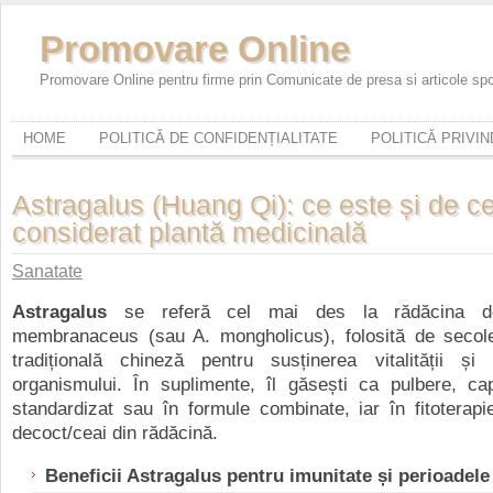
Promovare Online
Promovare Online pentru firme prin Comunicate de presa si articole sp
HOME
POLITICĂ DE CONFIDENȚIALITATE
POLITICĂ PRIVI
Astragalus (Huang Qi): ce este și de c
considerat plantă medicinală
Sanatate
Astragalus
se referă cel mai des la rădăcina de
membranaceus (sau A. mongholicus), folosită de secol
tradițională chineză pentru susținerea vitalității și 
organismului. În suplimente, îl găsești ca pulbere, cap
standardizat sau în formule combinate, iar în fitoterap
decoct/ceai din rădăcină.
Beneficii Astragalus pentru imunitate și perioadele 