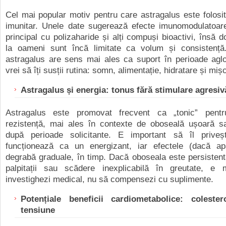
Cel mai popular motiv pentru care astragalus este folosit 
imunitar. Unele date sugerează efecte imunomodulatoare
principal cu polizaharide și alți compuși bioactivi, însă d
la oameni sunt încă limitate ca volum și consistență.
astragalus are sens mai ales ca suport în perioade agl
vrei să îți susții rutina: somn, alimentație, hidratare și miș
Astragalus și energia: tonus fără stimulare agresiv
Astragalus este promovat frecvent ca „tonic” pentr
rezistență, mai ales în contexte de oboseală ușoară s
după perioade solicitante. E important să îl priveșt
funcționează ca un energizant, iar efectele (dacă a
degrabă graduale, în timp. Dacă oboseala este persistent
palpitații sau scădere inexplicabilă în greutate, e
investighezi medical, nu să compensezi cu suplimente.
Potențiale beneficii cardiometabolice: colester
tensiune