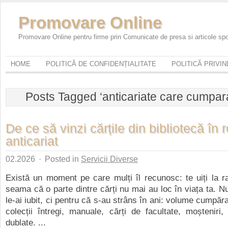
Promovare Online
Promovare Online pentru firme prin Comunicate de presa si articole sp
HOME
POLITICĂ DE CONFIDENȚIALITATE
POLITICĂ PRIVI
Posts Tagged ‘anticariate care cumpara
De ce să vinzi cărțile din bibliotecă în
anticariat
02.2026
·
Posted in
Servicii Diverse
Există un moment pe care mulți îl recunosc: te uiți la raft
seama că o parte dintre cărți nu mai au loc în viața ta. N
le-ai iubit, ci pentru că s-au strâns în ani: volume cumpăr
colecții întregi, manuale, cărți de facultate, moșteniri, d
dublate. ...