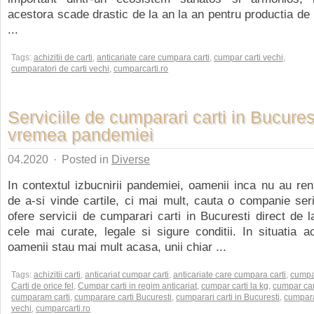
acestora scade drastic de la an la an pentru productia de h
...
Tags:
achizitii de carti
,
anticariate care cumpara carti
,
cumpar carti vechi
,
cumparatori de carti vechi
,
cumparcarti.ro
Serviciile de cumparari carti in Bucurest
vremea pandemiei
04.2020
·
Posted in
Diverse
In contextul izbucnirii pandemiei, oamenii inca nu au ren
de a-si vinde cartile, ci mai mult, cauta o companie se
ofere servicii de cumparari carti in Bucuresti direct de la
cele mai curate, legale si sigure conditii. In situatia a
oamenii stau mai mult acasa, unii chiar ...
Tags:
achizitii carti
,
anticariat cumpar carti
,
anticariate care cumpara carti
,
cump
Carti de orice fel
,
Cumpar carti in regim anticariat
,
cumpar carti la kg
,
cumpar car
cumparam carti
,
cumparare carti Bucuresti
,
cumparari carti in Bucuresti
,
cumpara
vechi
,
cumparcarti.ro