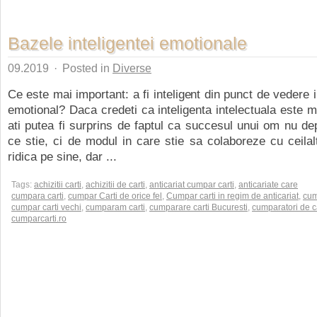
Bazele inteligentei emotionale
09.2019
·
Posted in
Diverse
Ce este mai important: a fi inteligent din punct de vedere 
emotional? Daca credeti ca inteligenta intelectuala este m
ati putea fi surprins de faptul ca succesul unui om nu d
ce stie, ci de modul in care stie sa colaboreze cu ceilal
ridica pe sine, dar ...
Tags:
achizitii carti
,
achizitii de carti
,
anticariat cumpar carti
,
anticariate care
cumpara carti
,
cumpar Carti de orice fel
,
Cumpar carti in regim de anticariat
,
cum
cumpar carti vechi
,
cumparam carti
,
cumparare carti Bucuresti
,
cumparatori de ca
cumparcarti.ro