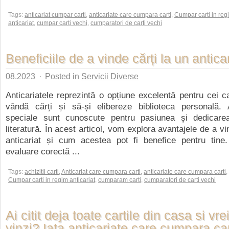
Tags:
anticariat cumpar carti
,
anticariate care cumpara carti
,
Cumpar carti in reg
anticariat
,
cumpar carti vechi
,
cumparatori de carti vechi
Beneficiile de a vinde cărți la un anticar
08.2023
·
Posted in
Servicii Diverse
Anticariatele reprezintă o opțiune excelentă pentru cei 
vândă cărți și să-și elibereze biblioteca personală. 
speciale sunt cunoscute pentru pasiunea și dedicare
literatură. În acest articol, vom explora avantajele de a vi
anticariat și cum acestea pot fi benefice pentru tine.
evaluare corectă ...
Tags:
achizitii carti
,
Anticariat care cumpara carti
,
anticariate care cumpara carti
,
Cumpar carti in regim anticariat
,
cumparam carti
,
cumparatori de carti vechi
Ai citit deja toate cartile din casa si vre
vinzi? Iata anticariate care cumpara car