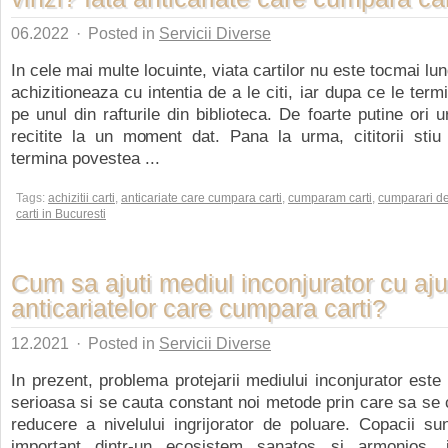
06.2022
·
Posted in
Servicii Diverse
In cele mai multe locuinte, viata cartilor nu este tocmai lu
achizitioneaza cu intentia de a le citi, iar dupa ce le ter
pe unul din rafturile din biblioteca. De foarte putine ori 
recitite la un moment dat. Pana la urma, cititorii sti
termina povestea ...
Tags:
achizitii carti
,
anticariate care cumpara carti
,
cumparam carti
,
cumparari d
carti in Bucuresti
Cum sa ajuti mediul inconjurator cu aju
anticariatelor care cumpara carti?
12.2021
·
Posted in
Servicii Diverse
In prezent, problema protejarii mediului inconjurator este
serioasa si se cauta constant noi metode prin care sa se c
reducere a nivelului ingrijorator de poluare. Copacii s
important dintr-un ecosistem sanatos si armonios, 