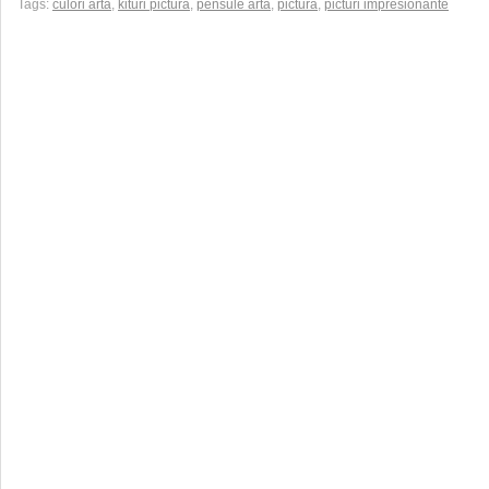
Tags:
culori arta
,
kituri pictura
,
pensule arta
,
pictura
,
picturi impresionante