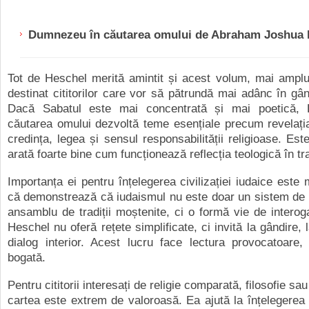
Dumnezeu în căutarea omului de Abraham Joshua 
Tot de Heschel merită amintit și acest volum, mai amplu
destinat cititorilor care vor să pătrundă mai adânc în gân
Dacă Sabatul este mai concentrată și mai poetică,
căutarea omului dezvoltă teme esențiale precum revelați
credința, legea și sensul responsabilității religioase. Est
arată foarte bine cum funcționează reflecția teologică în tra
Importanța ei pentru înțelegerea civilizației iudaice este 
că demonstrează că iudaismul nu este doar un sistem de
ansamblu de tradiții moștenite, ci o formă vie de interogaț
Heschel nu oferă rețete simplificate, ci invită la gândire, 
dialog interior. Acest lucru face lectura provocatoare,
bogată.
Pentru cititorii interesați de religie comparată, filosofie sau 
cartea este extrem de valoroasă. Ea ajută la înțelegerea un