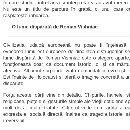
în care studiul, întrebarea și interpretarea au avut mereu 
Nu este un titlu de parcurs în grabă, ci unul care ce
răsplătește răbdarea.
O lume dispărută de Roman Vishniac
Civilizația iudaică europeană nu poate fi înțeleasă
evocarea lumii est-europene de dinaintea distrugerilor s
lume dispărută de Roman Vishniac este o alegere aparte,
funcționează doar ca document istoric, ci și ca mărtur
afectivă. Albumul surprinde viața comunităților evreiești
Est înainte de Holocaust și oferă o imagine concretă a un
dispărute.
Forța acestei cărți vine din detaliu. Chipurile, hainele, st
religioase, piețele și gesturile simple ale vieții cotidiene 
mult decât multe tratate. Cititorul vede cum arăta acea 
expresia ei socială directă, înainte ca tragedia istoriei s
ireversibil.