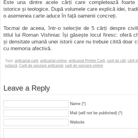
Este una dintre acele cărți care completează foarte b
istorice și teologice. După volumele care explică idei, tradiți
o asemenea carte aduce în față oamenii concreți.
Tocmai de aceea, într-o selecție de 5 cărți despre civili
titlul lui Roman Vishniac își găsește locul firesc: oferă c
și densitate umană unei istorii care nu trebuie citită doar c
cu memoria afectivă.
Tags:
anticariat carti
,
anticariat online
,
anticariat Printre Carti
,
carti de citit
,
cărți d
iudaică
,
Carti de vanzare anticariat
,
carti de vanzare online
Leave a Reply
Name (
*
)
Mail (will not be published) (
*
)
Website