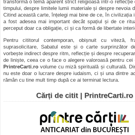
transformă o temă aparent strict religioasă într-o reflecți
timpului, despre limitele lumii materiale și despre nevoia de
Citind această carte, înțelegi mai bine de ce, în civilizația 
a fost adesea mai important decât spațiul și de ce ritu
perceput doar ca obligație, ci și ca formă de libertate inter
Pentru cititorul contemporan, obișnuit cu viteză, f
suprasolicitare, Sabatul este și o carte surprinzător d
vorbește indirect despre ritm, reflecție și despre recupera
de liniște, ceea ce o face o alegere valoroasă pentru cei
PrintreCarti.ro
volume cu miză spirituală și culturală. Di
nu este doar o lucrare despre iudaism, ci și una dintre ac
rămân cu tine mult timp după ce ai terminat lectura.
Cărți de citit | PrintreCarti.ro