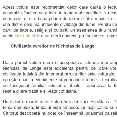
Acest volum este recomandat celor care caută o lectu
ansamblu, înainte de a intra în teme mai specifice. Nu est
de istorie, ci și o bună poartă de intrare către modul în c
una dintre cele mai influente civilizații din lume. Pentru ce
cărți de istorie, religie și cultură, un asemenea titlu răm
acele
cărți de citit
care oferă context, profunzime și reper
Civilizația evreilor de Nicholas de Lange
Dacă primul volum oferă o perspectivă istorică mai ampl
Nicholas de Lange este excelentă pentru cei care vor
civilizația iudaică din interiorul structurilor sale culturale
oprește doar la evenimente și perioade istorice, ci explică
au funcționat familia, educația, ritualul, raportarea la t
relația dintre tradiție și viața cotidiană.
Unul dintre marile merite ale cărții este accesibilitatea. 
temă complexă, limbajul este limpede, iar explicațiile sun
Cititorul descoperă nu doar ce înseamnă iudaismul ca reli