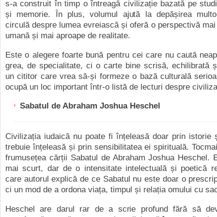
s-a construit în timp o întreagă civilizație bazată pe stud
și memorie. În plus, volumul ajută la depășirea multo
circulă despre lumea evreiască și oferă o perspectivă mai
umană și mai aproape de realitate.
Este o alegere foarte bună pentru cei care nu caută neap
grea, de specialitate, ci o carte bine scrisă, echilibrată ș
un cititor care vrea să-și formeze o bază culturală serioas
ocupă un loc important într-o listă de lecturi despre civiliza
Sabatul de Abraham Joshua Heschel
Civilizația iudaică nu poate fi înțeleasă doar prin istorie și
trebuie înțeleasă și prin sensibilitatea ei spirituală.
Tocmai 
frumusețea cărții Sabatul de Abraham Joshua Heschel. 
mai scurt, dar de o intensitate intelectuală și poetică r
care autorul explică de ce Sabatul nu este doar o prescripț
ci un mod de a ordona viața, timpul și relația omului cu sac
Heschel are darul rar de a scrie profund fără să de