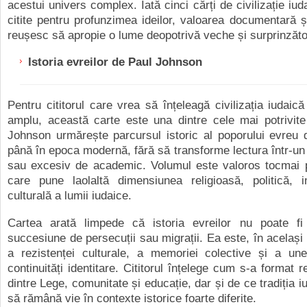
acestui univers complex. Iată cinci cărți de civilizație iu
citite pentru profunzimea ideilor, valoarea documentară și
reușesc să apropie o lume deopotrivă veche și surprinzăto
Istoria evreilor de Paul Johnson
Pentru cititorul care vrea să înțeleagă civilizația iudaică
amplu, această carte este una dintre cele mai potrivite
Johnson urmărește parcursul istoric al poporului evreu d
până în epoca modernă, fără să transforme lectura într-un e
sau excesiv de academic. Volumul este valoros tocmai pe
care pune laolaltă dimensiunea religioasă, politică, in
culturală a lumii iudaice.
Cartea arată limpede că istoria evreilor nu poate f
succesiune de persecuții sau migrații. Ea este, în același 
a rezistenței culturale, a memoriei colective și a une
continuități identitare. Cititorul înțelege cum s-a format r
dintre Lege, comunitate și educație, dar și de ce tradiția i
să rămână vie în contexte istorice foarte diferite.