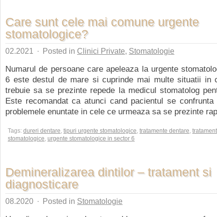
Care sunt cele mai comune urgente
stomatologice?
02.2021
·
Posted in
Clinici Private
,
Stomatologie
Numarul de persoane care apeleaza la urgente stomatolog
6 este destul de mare si cuprinde mai multe situatii in 
trebuie sa se prezinte repede la medicul stomatolog pentr
Este recomandat ca atunci cand pacientul se confrunta 
problemele enuntate in cele ce urmeaza sa se prezinte rapi
Tags:
dureri dentare
,
tipuri urgente stomatologice
,
tratamente dentare
,
tratamen
stomatologice
,
urgente stomatologice in sector 6
Demineralizarea dintilor – tratament si
diagnosticare
08.2020
·
Posted in
Stomatologie