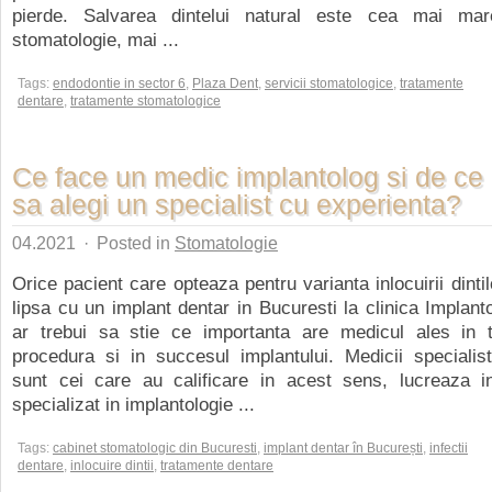
pierde. Salvarea dintelui natural este cea mai mar
stomatologie, mai ...
Tags:
endodontie in sector 6
,
Plaza Dent
,
servicii stomatologice
,
tratamente
dentare
,
tratamente stomatologice
Ce face un medic implantolog si de ce 
sa alegi un specialist cu experienta?
04.2021
·
Posted in
Stomatologie
Orice pacient care opteaza pentru varianta inlocuirii dintil
lipsa cu un implant dentar in Bucuresti la clinica Implant
ar trebui sa stie ce importanta are medicul ales in 
procedura si in succesul implantului. Medicii specialist
sunt cei care au calificare in acest sens, lucreaza in
specializat in implantologie ...
Tags:
cabinet stomatologic din Bucuresti
,
implant dentar în București
,
infectii
dentare
,
inlocuire dintii
,
tratamente dentare