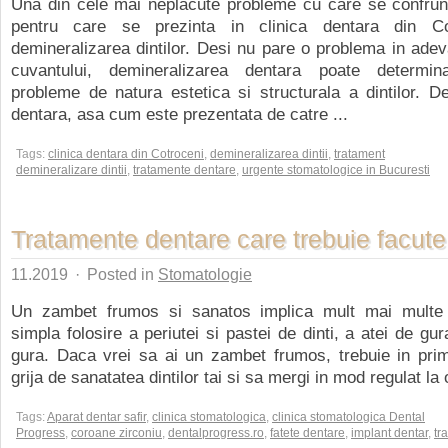
Una din cele mai neplacute probleme cu care se confrunt
pentru care se prezinta in clinica dentara din Co
demineralizarea dintilor. Desi nu pare o problema in adev
cuvantului, demineralizarea dentara poate determi
probleme de natura estetica si structurala a dintilor. D
dentara, asa cum este prezentata de catre ...
Tags:
clinica dentara din Cotroceni
,
demineralizarea dintii
,
tratament
demineralizare dintii
,
tratamente dentare
,
urgente stomatologice in Bucuresti
Tratamente dentare care trebuie facute
11.2019
·
Posted in
Stomatologie
Un zambet frumos si sanatos implica mult mai multe 
simpla folosire a periutei si pastei de dinti, a atei de gu
gura. Daca vrei sa ai un zambet frumos, trebuie in prim
grija de sanatatea dintilor tai si sa mergi in mod regulat la o
Tags:
Aparat dentar safir
,
clinica stomatologica
,
clinica stomatologica Dental
Progress
,
coroane zirconiu
,
dentalprogress.ro
,
fatete dentare
,
implant dentar
,
tr