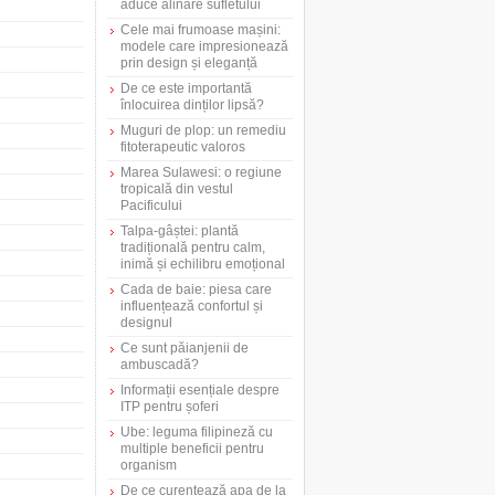
aduce alinare sufletului
Cele mai frumoase mașini:
modele care impresionează
prin design și eleganță
De ce este importantă
înlocuirea dinților lipsă?
Muguri de plop: un remediu
fitoterapeutic valoros
Marea Sulawesi: o regiune
tropicală din vestul
Pacificului
Talpa-gâștei: plantă
tradițională pentru calm,
inimă și echilibru emoțional
Cada de baie: piesa care
influențează confortul și
designul
Ce sunt păianjenii de
ambuscadă?
Informații esențiale despre
ITP pentru șoferi
Ube: leguma filipineză cu
multiple beneficii pentru
organism
De ce curentează apa de la