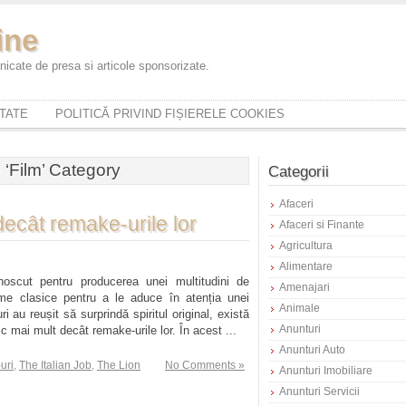
ine
icate de presa si articole sponsorizate.
ITATE
POLITICĂ PRIVIND FIȘIERELE COOKIES
e ‘Film’ Category
Categorii
Afaceri
decât remake-urile lor
Afaceri si Finante
Agricultura
Alimentare
noscut pentru producerea unei multitudini de
Amenajari
lme clasice pentru a le aduce în atenția unei
Animale
au reușit să surprindă spiritul original, există
Anunturi
sc mai mult decât remake-urile lor. În acest ...
Anunturi Auto
uri
,
The Italian Job
,
The Lion
No Comments »
Anunturi Imobiliare
Anunturi Servicii