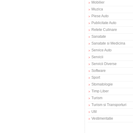
Mobilier
Muzica
Piese Auto
Publicitate Auto
Retete Culinare
Sanatate
Sanatate si Medicina
Service Auto
Servicii
Servicii Diverse
Software
Sport
Stomatologie
Timp Liber
Turism
Turism si Transporturi
Util
Vestimentatie