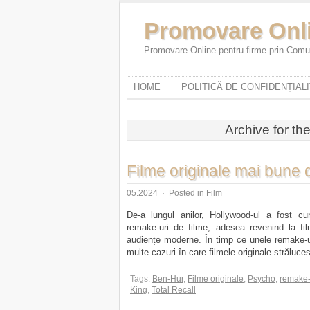
Promovare Onl
Promovare Online pentru firme prin Comun
HOME
POLITICĂ DE CONFIDENȚIAL
Archive for th
Filme originale mai bune 
05.2024
·
Posted in
Film
De-a lungul anilor, Hollywood-ul a fost cu
remake-uri de filme, adesea revenind la fi
audiențe moderne. În timp ce unele remake-uri 
multe cazuri în care filmele originale străluce
Tags:
Ben-Hur
,
Filme originale
,
Psycho
,
remake-
King
,
Total Recall