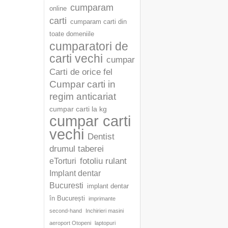
cumparam
online
carti
cumparam carti din
toate domeniile
cumparatori de
carti vechi
cumpar
Carti de orice fel
Cumpar carti in
regim anticariat
cumpar carti la kg
cumpar carti
vechi
Dentist
drumul taberei
fotoliu rulant
eTorturi
Implant dentar
Bucuresti
implant dentar
în București
imprimante
second-hand
Inchirieri masini
aeroport Otopeni
laptopuri