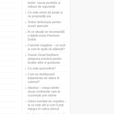
boiler: cauze posibile și
măsuri de siguranță
Ce este uleiul de pește și
ce proprietăți are
Torturi delicioase pentru
ocazii speciale
În ce situații se recomandă
o fațetă emax Premium
Dubai
Caloriile negative – ce sunt
și cum te ajută să slăbești?
Fasole Great Northern:
alegerea practică pentru
boabe albe si gustoase
Ce este quercetină?
Cum se desfășoară
tratamentul de albire în
cabinet?
Istanbul – orașul dintre
două continente care te
cucerește prin istorie
Uleiul esențial de copaiba –
la ce este util și cum îl poți
integra în rutina zilnică