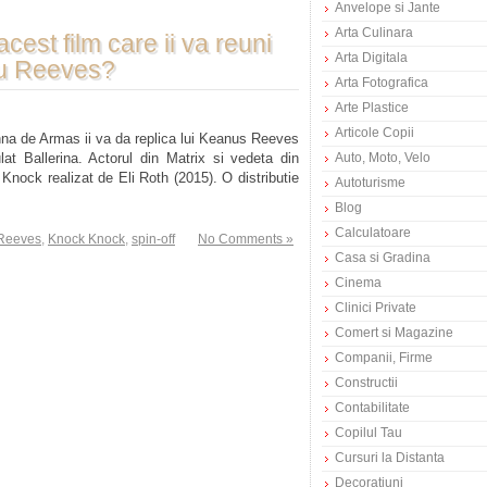
Anvelope si Jante
Arta Culinara
cest film care ii va reuni
Arta Digitala
nu Reeves?
Arta Fotografica
Arte Plastice
Articole Copii
nna de Armas ii va da replica lui Keanus Reeves
ulat Ballerina. Actorul din Matrix si vedeta din
Auto, Moto, Velo
Knock realizat de Eli Roth (2015). O distributie
Autoturisme
Blog
Calculatoare
Reeves
,
Knock Knock
,
spin-off
No Comments »
Casa si Gradina
Cinema
Clinici Private
Comert si Magazine
Companii, Firme
Constructii
Contabilitate
Copilul Tau
Cursuri la Distanta
Decoratiuni