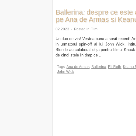
Ballerina: despre ce este a
pe Ana de Armas si Kea
02.2023
·
Posted in
Film
Un duo de vis! Vestea buna a sosit recent! A
in urmatorul spin-off al lui John Wick, intit
Blonde au colaborat deja pentru filmul Knock 
de cinci stele In timp ce ...
Tags:
Ana de Armas
,
Ballerina
,
Eli Roth
,
Keanu 
John Wick