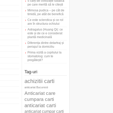
5 cărți de civilizație iudaică
pe care merită să le citești
Mimosa pudica – pe cât de
timidă, pe atât de benefică
Ce este sclerotica și ce rol
are în structura ochiului
Astragalus (Huang Qi): ce
este și de ce e considerat
plantă medicinală
Diferența dintre detartraj și
periajul la domiciliu
Prima vizită a copilului la
stomatolog: cum te
pregătești?
Tag-uri
achizitii carti
anticariat Bucuresti
Anticariat care
cumpara carti
anticariat carti
anticariat cumpar carti