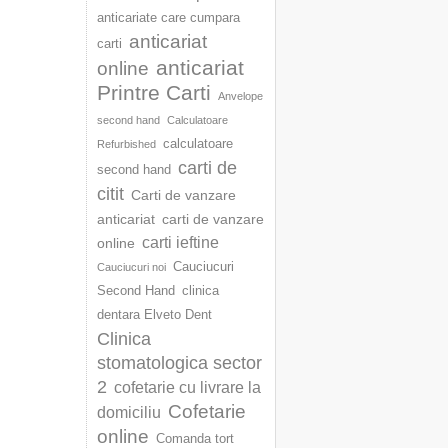
anticariate care cumpara
anticariat
carti
anticariat
online
Printre Carti
Anvelope
second hand
Calculatoare
calculatoare
Refurbished
carti de
second hand
citit
Carti de vanzare
anticariat
carti de vanzare
carti ieftine
online
Cauciucuri
Cauciucuri noi
Second Hand
clinica
dentara Elveto Dent
Clinica
stomatologica sector
2
cofetarie cu livrare la
Cofetarie
domiciliu
online
Comanda tort