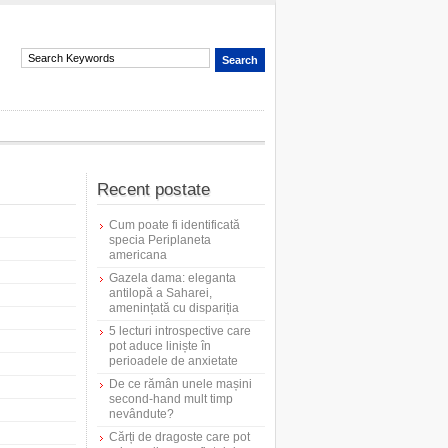
Recent postate
Cum poate fi identificată
specia Periplaneta
americana
Gazela dama: eleganta
antilopă a Saharei,
amenințată cu dispariția
5 lecturi introspective care
pot aduce liniște în
perioadele de anxietate
De ce rămân unele mașini
second-hand mult timp
nevândute?
Cărți de dragoste care pot