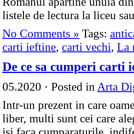
Romanul apartine unuia din 
listele de lectura la liceu sa
No Comments »
Tags:
antic
carti ieftine
,
carti vechi
,
La 
De ce sa cumperi carti i
05.2020
·
Posted in
Arta Di
Intr-un prezent in care oame
liber, multi sunt cei care al
isi faca cumparaturile, indi