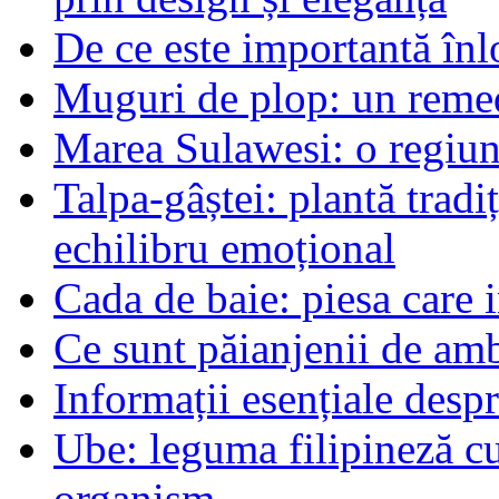
De ce este importantă înlo
Muguri de plop: un remed
Marea Sulawesi: o regiune
Talpa-gâștei: plantă tradi
echilibru emoțional
Cada de baie: piesa care 
Ce sunt păianjenii de am
Informații esențiale desp
Ube: leguma filipineză cu
organism