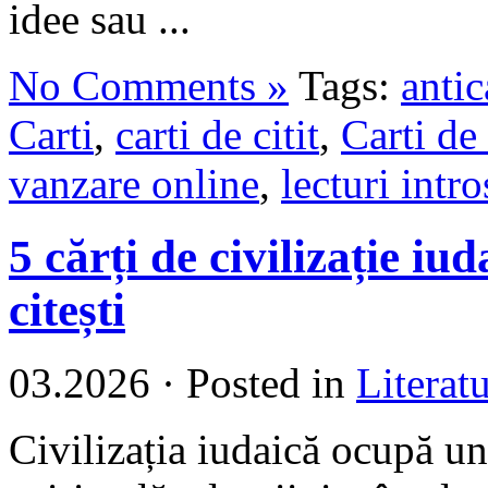
idee sau ...
No Comments »
Tags:
antic
Carti
,
carti de citit
,
Carti de
vanzare online
,
lecturi intr
5 cărți de civilizație iu
citești
03.2026
·
Posted in
Literat
Civilizația iudaică ocupă un 