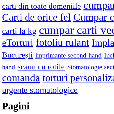
cumpar
carti din toate domeniile
Cumpar ca
Carti de orice fel
cumpar carti ve
carti la kg
fotoliu rulant
eTorturi
Impla
București
imprimante second-hand
Inc
scaun cu rotile
hand
Stomatologie sec
comanda
torturi personaliz
urgente stomatologice
Pagini