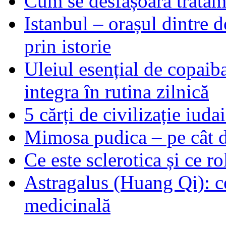
Cum se desfășoară tratame
Istanbul – orașul dintre d
prin istorie
Uleiul esențial de copaiba 
integra în rutina zilnică
5 cărți de civilizație iuda
Mimosa pudica – pe cât de
Ce este sclerotica și ce ro
Astragalus (Huang Qi): ce
medicinală