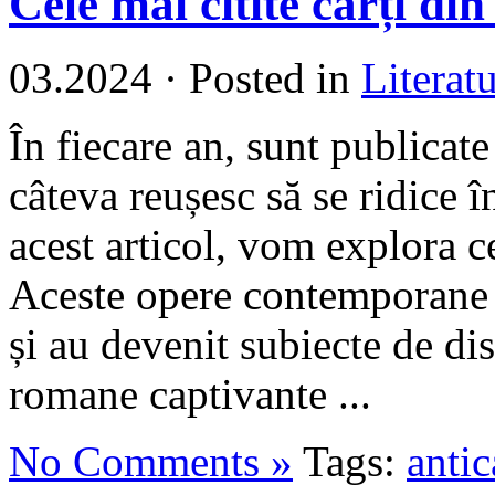
Cele mai citite cărți d
03.2024
·
Posted in
Literat
În fiecare an, sunt publicate
câteva reușesc să se ridice în
acest articol, vom explora c
Aceste opere contemporane a
și au devenit subiecte de di
romane captivante ...
No Comments »
Tags:
antic