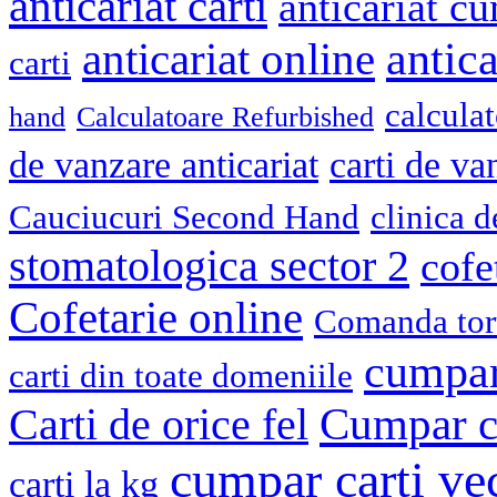
anticariat carti
anticariat cu
antica
anticariat online
carti
calcula
hand
Calculatoare Refurbished
de vanzare anticariat
carti de va
Cauciucuri Second Hand
clinica 
stomatologica sector 2
cofe
Cofetarie online
Comanda tort
cumpar
carti din toate domeniile
Cumpar ca
Carti de orice fel
cumpar carti ve
carti la kg