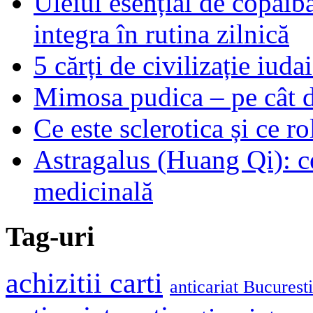
Uleiul esențial de copaiba 
integra în rutina zilnică
5 cărți de civilizație iuda
Mimosa pudica – pe cât de
Ce este sclerotica și ce ro
Astragalus (Huang Qi): ce
medicinală
Tag-uri
achizitii carti
anticariat Bucuresti