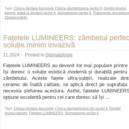
Tags:
Clinica dentara Bucuresti
,
Clinica stomatologica sector 6
,
Dentist drumul
taberei
,
estetică dentară sector 6
,
Stomatologie sector 6
,
Tratamente stomatologi
Zâmbet estetic
Fațetele LUMINEERS: zâmbetul perfec
soluție minim invazivă
11.2024
·
Posted in
Stomatologie
Fațetele LUMINEERS au devenit tot mai populare printre 
își doresc o soluție estetică modernă și durabilă pentru
zâmbetului. Aceste fațete ultra-subțiri, realizate dint
ceramic de înaltă calitate, se aplică direct pe suprafața d
necesita șlefuirea acestora. Astfel, fatetele LUMINEERS
opțiune excelentă pentru cei care doresc să își ...
Tags:
Clinica dentara Bucuresti
,
Clinica stomatologica din sector 6
,
Dentist
drumul taberei
,
Fațetele LUMINEERS
,
Stomatologie sector 6