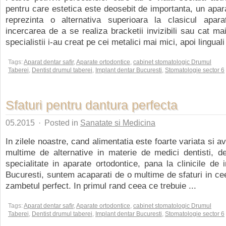
pentru care estetica este deosebit de importanta, un apara
reprezinta o alternativa superioara la clasicul apara
incercarea de a se realiza bracketii invizibili sau cat mai 
specialistii i-au creat pe cei metalici mai mici, apoi linguali 
Tags:
Aparat dentar safir
,
Aparate ortodontice
,
cabinet stomatologic Drumul
Taberei
,
Dentist drumul taberei
,
Implant dentar Bucuresti
,
Stomatologie sector 6
Sfaturi pentru dantura perfecta
05.2015
·
Posted in
Sanatate si Medicina
In zilele noastre, cand alimentatia este foarte variata si a
multime de alternative in materie de medici dentisti, de
specialitate in aparate ortodontice, pana la clinicile de 
Bucuresti, suntem acaparati de o multime de sfaturi in ce
zambetul perfect. In primul rand ceea ce trebuie ...
Tags:
Aparat dentar safir
,
Aparate ortodontice
,
cabinet stomatologic Drumul
Taberei
,
Dentist drumul taberei
,
Implant dentar Bucuresti
,
Stomatologie sector 6