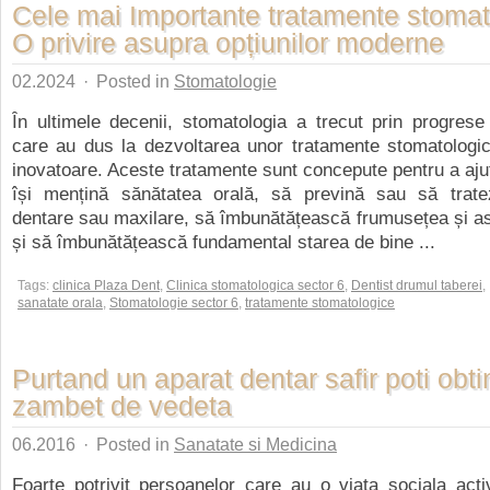
Cele mai Importante tratamente stomat
O privire asupra opțiunilor moderne
02.2024
·
Posted in
Stomatologie
În ultimele decenii, stomatologia a trecut prin progrese
care au dus la dezvoltarea unor tratamente stomatologi
inovatoare. Aceste tratamente sunt concepute pentru a ajut
își mențină sănătatea orală, să prevină sau să tratez
dentare sau maxilare, să îmbunătățească frumusețea și asp
și să îmbunătățească fundamental starea de bine ...
Tags:
clinica Plaza Dent
,
Clinica stomatologica sector 6
,
Dentist drumul taberei
,
sanatate orala
,
Stomatologie sector 6
,
tratamente stomatologice
Purtand un aparat dentar safir poti obt
zambet de vedeta
06.2016
·
Posted in
Sanatate si Medicina
Foarte potrivit persoanelor care au o viata sociala acti