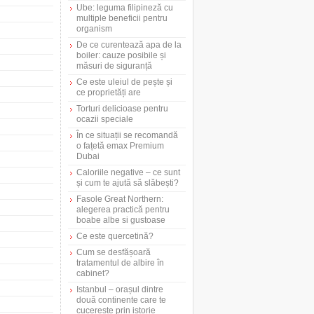
Ube: leguma filipineză cu
multiple beneficii pentru
organism
De ce curentează apa de la
boiler: cauze posibile și
măsuri de siguranță
Ce este uleiul de pește și
ce proprietăți are
Torturi delicioase pentru
ocazii speciale
În ce situații se recomandă
o fațetă emax Premium
Dubai
Caloriile negative – ce sunt
și cum te ajută să slăbești?
Fasole Great Northern:
alegerea practică pentru
boabe albe si gustoase
Ce este quercetină?
Cum se desfășoară
tratamentul de albire în
cabinet?
Istanbul – orașul dintre
două continente care te
cucerește prin istorie