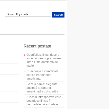
Recent postate
Goodfellas: filmul despre
ascensiunea și prăbușirea
într-o lume dominată de
mafie
Cum poate fi identificată
specia Periplaneta
americana
Gazela dama: eleganta
antilopă a Saharei,
amenințată cu dispariția
5 lecturi introspective care
pot aduce liniște în
perioadele de anxietate