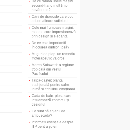
De ce rămân unele mașini
second-hand mult timp
nevândute?
Cărți de dragoste care pot
aduce alinare sufletului
Cele mai frumoase mașini:
modele care impresionează
prin design și eleganță
De ce este importantă
înlocuirea dinților lipsă?
Muguri de plop: un remediu
fitoterapeutic valoros
Marea Sulawesi: o regiune
tropicală din vestul
Pacificului
Talpa-gâștei: plantă
tradițională pentru calm,
inimă și echilibru emoțional
Cada de baie: piesa care
influențează confortul și
designul
Ce sunt păianjenii de
ambuscadă?
Informații esențiale despre
ITP pentru șoferi