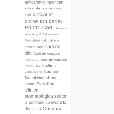
anticariat cumpar carti
anticariate care cumpara
anticariat
carti
anticariat
online
Printre Carti
Anvelope
second hand
Calculatoare
calculatoare
Refurbished
carti de
second hand
citit
Carti de vanzare
anticariat
carti de vanzare
carti ieftine
online
Cauciucuri
Cauciucuri noi
Second Hand
clinica
dentara Elveto Dent
Clinica
stomatologica sector
2
cofetarie cu livrare la
Cofetarie
domiciliu