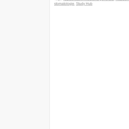
stomatologie
,
Study Hub