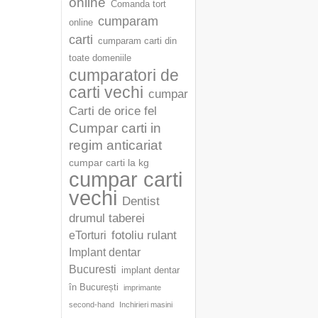
online
Comanda tort
cumparam
online
carti
cumparam carti din
toate domeniile
cumparatori de
carti vechi
cumpar
Carti de orice fel
Cumpar carti in
regim anticariat
cumpar carti la kg
cumpar carti
vechi
Dentist
drumul taberei
fotoliu rulant
eTorturi
Implant dentar
Bucuresti
implant dentar
în București
imprimante
second-hand
Inchirieri masini