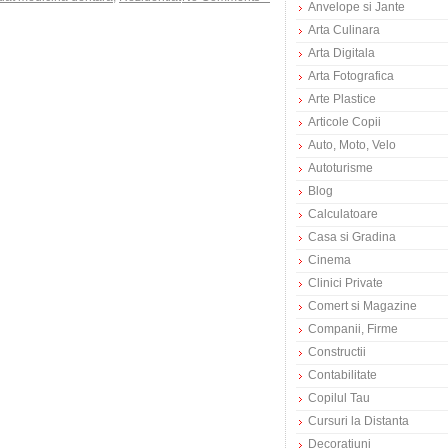
Anvelope si Jante
Arta Culinara
Arta Digitala
Arta Fotografica
Arte Plastice
Articole Copii
Auto, Moto, Velo
Autoturisme
Blog
Calculatoare
Casa si Gradina
Cinema
Clinici Private
Comert si Magazine
Companii, Firme
Constructii
Contabilitate
Copilul Tau
Cursuri la Distanta
Decoratiuni