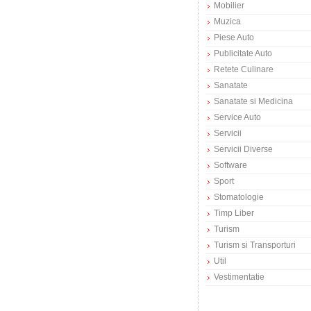
Mobilier
Muzica
Piese Auto
Publicitate Auto
Retete Culinare
Sanatate
Sanatate si Medicina
Service Auto
Servicii
Servicii Diverse
Software
Sport
Stomatologie
Timp Liber
Turism
Turism si Transporturi
Util
Vestimentatie