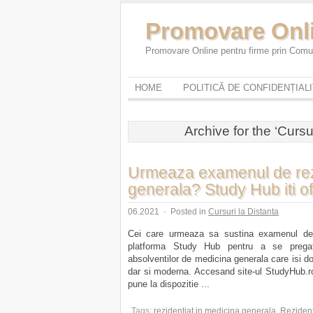
Promovare Onl
Promovare Online pentru firme prin Comun
HOME
POLITICĂ DE CONFIDENȚIAL
Archive for the ‘Cursu
Urmeaza examenul de rez
generala? Study Hub iti of
06.2021
·
Posted in
Cursuri la Distanta
Cei care urmeaza sa sustina examenul de 
platforma Study Hub pentru a se pregat
absolventilor de medicina generala care isi d
dar si moderna. Accesand site-ul StudyHub.ro
pune la dispozitie ...
Tags:
rezidentiat in medicina generala
,
Rezident