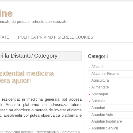
ine
icate de presa si articole sponsorizate.
ITATE
POLITICĂ PRIVIND FIȘIERELE COOKIES
ri la Distanta’ Category
Categorii
Afaceri
identiat medicina
Afaceri si Finante
era ajutor!
Agricultura
Alimentare
Amenajari
rezidentiat in medicina generala pot accesa
Animale
i. Aceasta platforma se adreseaza tuturor
Anunturi
oresc sa abordeze o metoda de invatat eficienta
Anunturi Auto
, absolventii vor putea observa ca platforma le
Anunturi Imobiliare
Anunturi Servicii
iat medicina dentara
,
Rezidentiat
No Comments »