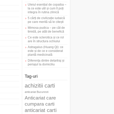
Uleiul esențial de copaiba –
la ce este util și cum îl poți
integra în rutina zilnică
5 cărți de civilizație iudaică
pe care merită să le citești
Mimosa pudica – pe cât de
timidă, pe atât de benefică
Ce este sclerotica și ce rol
are în structura ochiului
Astragalus (Huang Qi): ce
este și de ce e considerat
plantă medicinală
Diferența dintre detartraj și
periajul la domiciliu
Tag-uri
achizitii carti
anticariat Bucuresti
Anticariat care
cumpara carti
anticariat carti