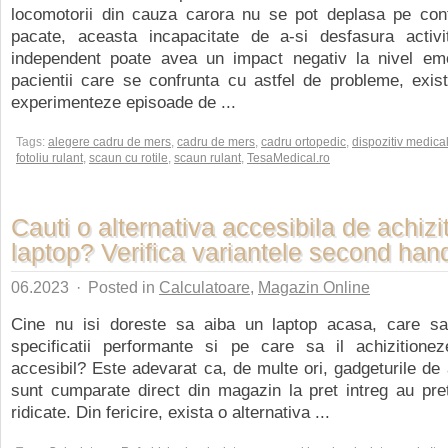
locomotorii din cauza carora nu se pot deplasa pe cont
pacate, aceasta incapacitate de a-si desfasura activi
independent poate avea un impact negativ la nivel emo
pacientii care se confrunta cu astfel de probleme, exis
experimenteze episoade de ...
Tags:
alegere cadru de mers
,
cadru de mers
,
cadru ortopedic
,
dispozitiv medica
fotoliu rulant
,
scaun cu rotile
,
scaun rulant
,
TesaMedical.ro
Cauti o alternativa accesibila de achizi
laptop? Verifica variantele second han
06.2023
·
Posted in
Calculatoare
,
Magazin Online
Cine nu isi doreste sa aiba un laptop acasa, care sa
specificatii performante si pe care sa il achizitione
accesibil? Este adevarat ca, de multe ori, gadgeturile de 
sunt cumparate direct din magazin la pret intreg au pre
ridicate. Din fericire, exista o alternativa ...