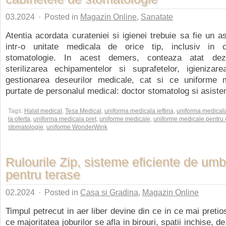
03.2024
·
Posted in
Magazin Online
,
Sanatate
Atentia acordata curateniei si igienei trebuie sa fie un 
intr-o unitate medicala de orice tip, inclusiv in 
stomatologie. In acest demers, conteaza atat dezi
sterilizarea echipamentelor si suprafetelor, igienizare
gestionarea deseurilor medicale, cat si ce uniforme 
purtate de personalul medical: doctor stomatolog si asisten
Tags:
Halat medical
,
Tesa Medical
,
uniforma medicala ieftina
,
uniforma medical
la oferta
,
uniforma medicala pret
,
uniforme medicale
,
uniforme medicale pentru 
stomatologie
,
uniforme WonderWink
Rulourile Zip, sisteme eficiente de umb
pentru terase
02.2024
·
Posted in
Casa si Gradina
,
Magazin Online
Timpul petrecut in aer liber devine din ce in ce mai preti
ce majoritatea joburilor se afla in birouri, spatii inchise, de