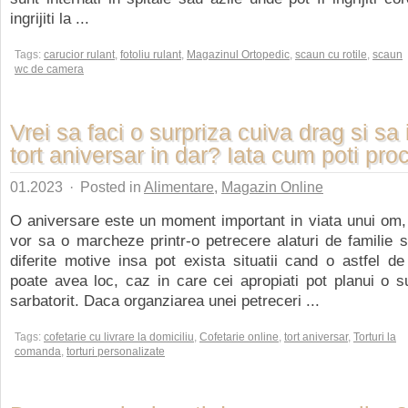
ingrijiti la ...
Tags:
carucior rulant
,
fotoliu rulant
,
Magazinul Ortopedic
,
scaun cu rotile
,
scaun
wc de camera
Vrei sa faci o surpriza cuiva drag si sa i
tort aniversar in dar? Iata cum poti pro
01.2023
·
Posted in
Alimentare
,
Magazin Online
O aniversare este un moment important in viata unui om,
vor sa o marcheze printr-o petrecere alaturi de familie si
diferite motive insa pot exista situatii cand o astfel d
poate avea loc, caz in care cei apropiati pot planui o s
sarbatorit. Daca organziarea unei petreceri ...
Tags:
cofetarie cu livrare la domiciliu
,
Cofetarie online
,
tort aniversar
,
Torturi la
comanda
,
torturi personalizate