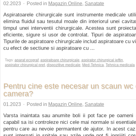
02.2023
·
Posted in
Magazin Online
,
Sanatate
Aspiratoarele chirurgicale sunt instrumente medicale util
elimina fluidul sau tesutul moale din interiorul unei cavita
timpul unei interventii chirurgicale. Acestea sunt proiecta
eficiente, sigure si usor de controlat. Tipuri de aspiratoa
Tipurile de aspiratoare chirurgicale includ aspiratoare cu v
cu efect de sectiune si aspiratoare cu ...
Tags:
aparat ecograf
,
aspiratoare chirurgicale
,
aspirator chirurgical ieftin
,
aspirator chirurgical pret
,
dispozitive medicale
,
Med-Tehnica
,
Tehnica medicala
Pentru cine este necesar un scaun wc
camera?
01.2023
·
Posted in
Magazin Online
,
Sanatate
Varsta inaintata sau anumite boli ii pot face pe oameni
capabil sa isi controleze nici cele mai normale si esentiale
pentru care au nevoie permantent de ajutor. In acest caz, 
sunt internati in spitale sau azile unde pot fi ingrijiti co