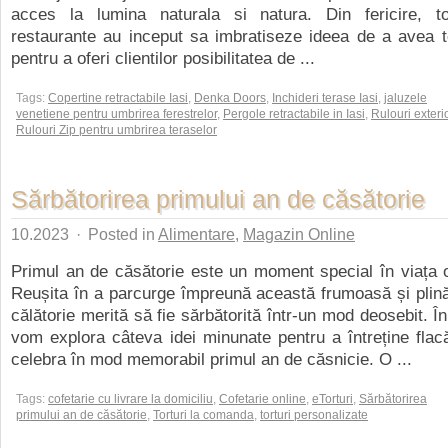
acces la lumina naturala si natura. Din fericire, 
restaurante au inceput sa imbratiseze ideea de a avea t
pentru a oferi clientilor posibilitatea de ...
Tags:
Copertine retractabile Iasi
,
Denka Doors
,
Inchideri terase Iasi
,
jaluzele
venetiene pentru umbrirea ferestrelor
,
Pergole retractabile in Iasi
,
Rulouri exteri
Rulouri Zip pentru umbrirea teraselor
Sărbătorirea primului an de căsătorie
10.2023
·
Posted in
Alimentare
,
Magazin Online
Primul an de căsătorie este un moment special în viața o
Reușita în a parcurge împreună această frumoasă și plin
călătorie merită să fie sărbătorită într-un mod deosebit. În
vom explora câteva idei minunate pentru a întreține flacăr
celebra în mod memorabil primul an de căsnicie. O ...
Tags:
cofetarie cu livrare la domiciliu
,
Cofetarie online
,
eTorturi
,
Sărbătorirea
primului an de căsătorie
,
Torturi la comanda
,
torturi personalizate