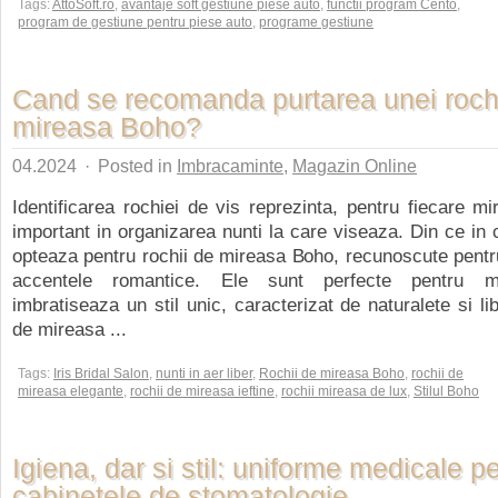
Tags:
AttoSoft.ro
,
avantaje soft gestiune piese auto
,
functii program Cento
,
program de gestiune pentru piese auto
,
programe gestiune
Cand se recomanda purtarea unei roch
mireasa Boho?
04.2024
·
Posted in
Imbracaminte
,
Magazin Online
Identificarea rochiei de vis reprezinta, pentru fiecare m
important in organizarea nunti la care viseaza. Din ce in
opteaza pentru rochii de mireasa Boho, recunoscute pentru s
accentele romantice. Ele sunt perfecte pentru m
imbratiseaza un stil unic, caracterizat de naturalete si li
de mireasa ...
Tags:
Iris Bridal Salon
,
nunti in aer liber
,
Rochii de mireasa Boho
,
rochii de
mireasa elegante
,
rochii de mireasa ieftine
,
rochii mireasa de lux
,
Stilul Boho
Igiena, dar si stil: uniforme medicale p
cabinetele de stomatologie