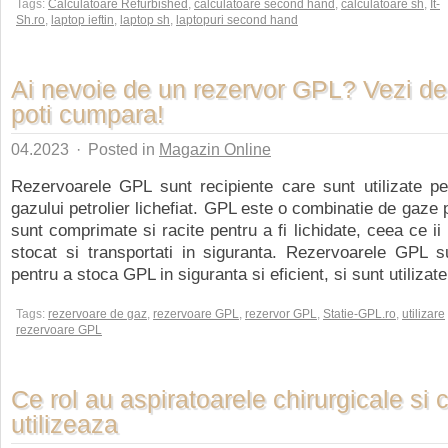
Tags:
Calculatoare Refurbished
,
calculatoare second hand
,
calculatoare sh
,
It-
Sh.ro
,
laptop ieftin
,
laptop sh
,
laptopuri second hand
Ai nevoie de un rezervor GPL? Vezi de
poti cumpara!
04.2023
·
Posted in
Magazin Online
Rezervoarele GPL sunt recipiente care sunt utilizate pe
gazului petrolier lichefiat. GPL este o combinatie de gaze 
sunt comprimate si racite pentru a fi lichidate, ceea ce ii
stocat si transportati in siguranta. Rezervoarele GPL s
pentru a stoca GPL in siguranta si eficient, si sunt utilizate 
Tags:
rezervoare de gaz
,
rezervoare GPL
,
rezervor GPL
,
Statie-GPL.ro
,
utilizare
rezervoare GPL
Ce rol au aspiratoarele chirurgicale si
utilizeaza