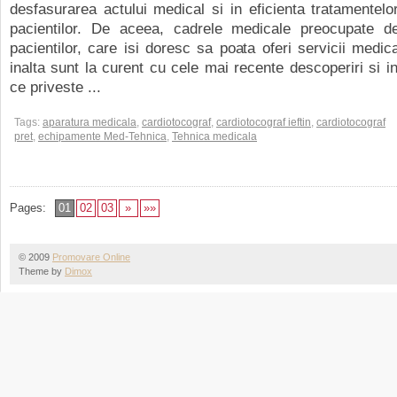
desfasurarea actului medical si in eficienta tratamentelo
pacientilor. De aceea, cadrele medicale preocupate d
pacientilor, care isi doresc sa poata oferi servicii medica
inalta sunt la curent cu cele mai recente descoperiri si in
ce priveste ...
Tags:
aparatura medicala
,
cardiotocograf
,
cardiotocograf ieftin
,
cardiotocograf
pret
,
echipamente Med-Tehnica
,
Tehnica medicala
Pages:
01
02
03
»
»»
© 2009
Promovare Online
Theme by
Dimox