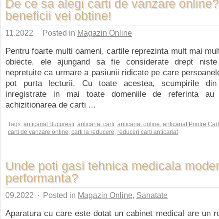
De ce sa alegi carti de vanzare online?
beneficii vei obtine!
11.2022
·
Posted in
Magazin Online
Pentru foarte multi oameni, cartile reprezinta mult mai mul
obiecte, ele ajungand sa fie considerate drept nist
nepretuite ca urmare a pasiunii ridicate pe care persoanel
pot purta lecturii. Cu toate acestea, scumpirile din
inregistrate in mai toate domeniile de referinta au f
achizitionarea de carti ...
Tags:
anticariat Bucuresti
,
anticariat carti
,
anticariat online
,
anticariat Printre Cart
carti de vanzare online
,
carti la reducere
,
reduceri carti anticariat
Unde poti gasi tehnica medicala moder
performanta?
09.2022
·
Posted in
Magazin Online
,
Sanatate
Aparatura cu care este dotat un cabinet medical are un ro