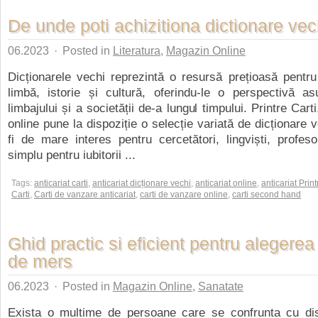
De unde poti achizitiona dictionare vec
06.2023
·
Posted in
Literatura
,
Magazin Online
Dicționarele vechi reprezintă o resursă prețioasă pentru
limbă, istorie și cultură, oferindu-le o perspectivă as
limbajului și a societății de-a lungul timpului. Printre Carti
online pune la dispoziție o selecție variată de dicționare 
fi de mare interes pentru cercetători, lingviști, profes
simplu pentru iubitorii ...
Tags:
anticariat carti
,
anticariat dicționare vechi
,
anticariat online
,
anticariat Print
Carti
,
Carti de vanzare anticariat
,
carti de vanzare online
,
carti second hand
Ghid practic si eficient pentru alegerea
de mers
06.2023
·
Posted in
Magazin Online
,
Sanatate
Exista o multime de persoane care se confrunta cu disfu