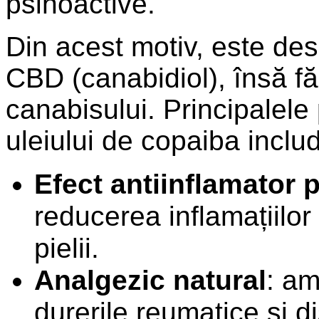
psihoactive.
Din acest motiv, este des
CBD (canabidiol), însă făr
canabisului. Principalele 
uleiului de copaiba includ
Efect antiinflamator 
reducerea inflamațiilor
pielii.
Analgezic natural
: am
durerile reumatice și d