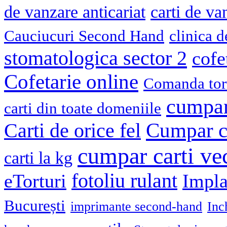
de vanzare anticariat
carti de va
Cauciucuri Second Hand
clinica 
stomatologica sector 2
cofe
Cofetarie online
Comanda tort
cumpar
carti din toate domeniile
Cumpar ca
Carti de orice fel
cumpar carti ve
carti la kg
fotoliu rulant
eTorturi
Impla
București
imprimante second-hand
Inc