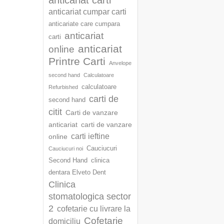
anticariat carti
anticariat cumpar carti
anticariate care cumpara
anticariat
carti
anticariat
online
Printre Carti
Anvelope
second hand
Calculatoare
calculatoare
Refurbished
carti de
second hand
citit
Carti de vanzare
anticariat
carti de vanzare
carti ieftine
online
Cauciucuri
Cauciucuri noi
Second Hand
clinica
dentara Elveto Dent
Clinica
stomatologica sector
2
cofetarie cu livrare la
Cofetarie
domiciliu