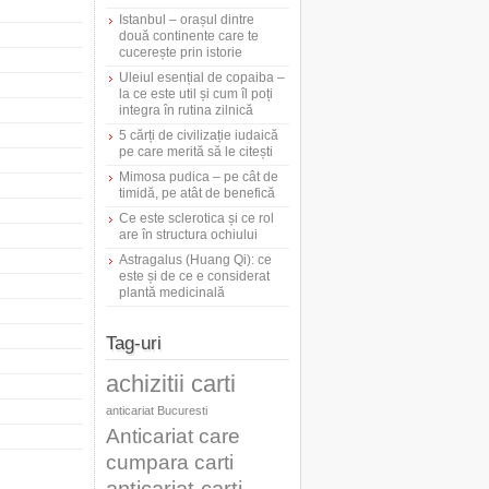
Istanbul – orașul dintre
două continente care te
cucerește prin istorie
Uleiul esențial de copaiba –
la ce este util și cum îl poți
integra în rutina zilnică
5 cărți de civilizație iudaică
pe care merită să le citești
Mimosa pudica – pe cât de
timidă, pe atât de benefică
Ce este sclerotica și ce rol
are în structura ochiului
Astragalus (Huang Qi): ce
este și de ce e considerat
plantă medicinală
Tag-uri
achizitii carti
anticariat Bucuresti
Anticariat care
cumpara carti