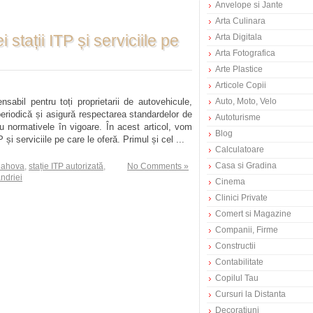
Anvelope si Jante
Arta Culinara
 stații ITP și serviciile pe
Arta Digitala
Arta Fotografica
Arte Plastice
Articole Copii
sabil pentru toți proprietarii de autovehicule,
Auto, Moto, Velo
periodică și asigură respectarea standardelor de
Autoturisme
u normativele în vigoare. În acest articol, vom
Blog
 și serviciile pe care le oferă. Primul și cel ...
Calculatoare
Casa si Gradina
Rahova
,
stație ITP autorizată
,
No Comments »
ndriei
Cinema
Clinici Private
Comert si Magazine
Companii, Firme
Constructii
Contabilitate
Copilul Tau
Cursuri la Distanta
Decoratiuni