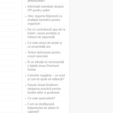
ambuscadă?
Informații esențiale despre
ITP pentru șoferi
Ube: leguma filipineză cu
multiple beneficii pentru
organism
De ce curentează apa de la
boiler: cauze posibile și
măsuri de siguranță
Ce este uleiul de pește și
ce proprietăți are
Torturi delicioase pentru
ocazii speciale
În ce situații se recomandă
o fațetă emax Premium
Dubai
Caloriile negative – ce sunt
și cum te ajută să slăbești?
Fasole Great Northern:
alegerea practică pentru
boabe albe si gustoase
Ce este quercetină?
Cum se desfășoară
tratamentul de albire în
cabinet?