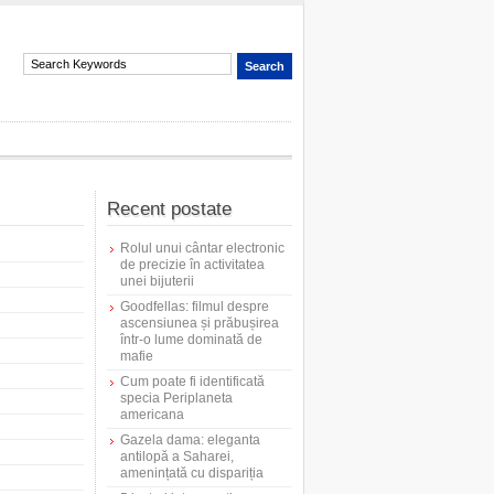
Recent postate
Rolul unui cântar electronic
de precizie în activitatea
unei bijuterii
Goodfellas: filmul despre
ascensiunea și prăbușirea
într-o lume dominată de
mafie
Cum poate fi identificată
specia Periplaneta
americana
Gazela dama: eleganta
antilopă a Saharei,
amenințată cu dispariția