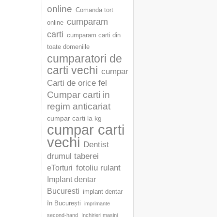
online
Comanda tort
cumparam
online
carti
cumparam carti din
toate domeniile
cumparatori de
carti vechi
cumpar
Carti de orice fel
Cumpar carti in
regim anticariat
cumpar carti la kg
cumpar carti
vechi
Dentist
drumul taberei
fotoliu rulant
eTorturi
Implant dentar
Bucuresti
implant dentar
în București
imprimante
second-hand
Inchirieri masini