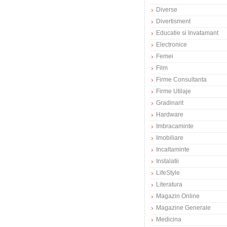
Diverse
Divertisment
Educatie si Invatamant
Electronice
Femei
Film
Firme Consultanta
Firme Utilaje
Gradinarit
Hardware
Imbracaminte
Imobiliare
Incaltaminte
Instalatii
LifeStyle
Literatura
Magazin Online
Magazine Generale
Medicina