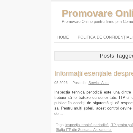
Promovare Onl
Promovare Online pentru firme prin Comun
HOME
POLITICĂ DE CONFIDENȚIAL
Posts Tagge
Informații esențiale despr
05.2026
·
Posted in
Service Auto
Inspecția tehnică periodică este una dintre v
trebuie să le trateze cu seriozitate. ITP-ul
publice în condiții de siguranță și că respec
sa. Pentru mulți șoferi, acest control devin
de ...
Tags:
Inspecția tehnică periodică
,
ITP pentru șof
Stația ITP din Șoseaua Alexandriei