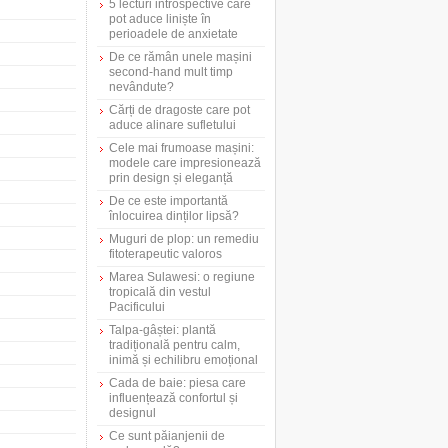
5 lecturi introspective care
pot aduce liniște în
perioadele de anxietate
De ce rămân unele mașini
second-hand mult timp
nevândute?
Cărți de dragoste care pot
aduce alinare sufletului
Cele mai frumoase mașini:
modele care impresionează
prin design și eleganță
De ce este importantă
înlocuirea dinților lipsă?
Muguri de plop: un remediu
fitoterapeutic valoros
Marea Sulawesi: o regiune
tropicală din vestul
Pacificului
Talpa-gâștei: plantă
tradițională pentru calm,
inimă și echilibru emoțional
Cada de baie: piesa care
influențează confortul și
designul
Ce sunt păianjenii de