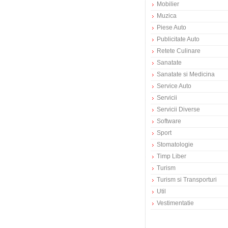
Mobilier
Muzica
Piese Auto
Publicitate Auto
Retete Culinare
Sanatate
Sanatate si Medicina
Service Auto
Servicii
Servicii Diverse
Software
Sport
Stomatologie
Timp Liber
Turism
Turism si Transporturi
Util
Vestimentatie