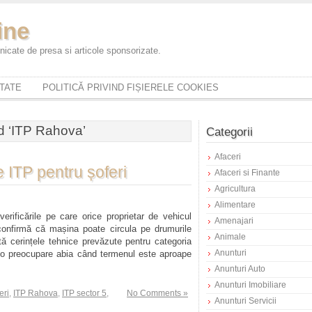
ine
icate de presa si articole sponsorizate.
ITATE
POLITICĂ PRIVIND FIȘIERELE COOKIES
d ‘ITP Rahova’
Categorii
Afaceri
e ITP pentru șoferi
Afaceri si Finante
Agricultura
Alimentare
erificările pe care orice proprietar de vehicul
Amenajari
 confirmă că mașina poate circula pe drumurile
Animale
tă cerințele tehnice prevăzute pentru categoria
Anunturi
e o preocupare abia când termenul este aproape
Anunturi Auto
Anunturi Imobiliare
eri
,
ITP Rahova
,
ITP sector 5
,
No Comments »
Anunturi Servicii