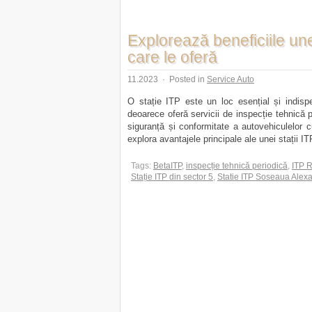
Explorează beneficiile unei
care le oferă
11.2023
·
Posted in
Service Auto
O stație ITP este un loc esențial și indispen
deoarece oferă servicii de inspecție tehnică 
siguranță și conformitate a autovehiculelor c
explora avantajele principale ale unei stații ITP
Tags:
BetaITP
,
inspecție tehnică periodică
,
ITP 
Stație ITP din sector 5
,
Statie ITP Soseaua Alexa