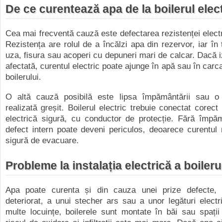
De ce curentează apa de la boilerul elec
Cea mai frecventă cauză este defectarea rezistenței electri
Rezistența are rolul de a încălzi apa din rezervor, iar în
uza, fisura sau acoperi cu depuneri mari de calcar. Dacă iz
afectată, curentul electric poate ajunge în apă sau în carc
boilerului.
O altă cauză posibilă este lipsa împământării sau 
realizată greșit. Boilerul electric trebuie conectat corect 
electrică sigură, cu conductor de protecție. Fără împăm
defect intern poate deveni periculos, deoarece curentul
sigură de evacuare.
Probleme la instalația electrică a boileru
Apa poate curenta și din cauza unei prize defecte,
deteriorat, a unui stecher ars sau a unor legături electri
multe locuințe, boilerele sunt montate în băi sau spați