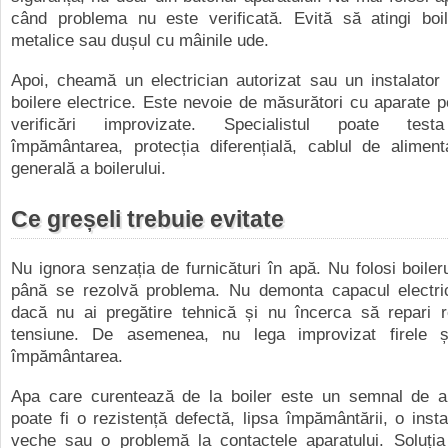
când problema nu este verificată. Evită să atingi boile
metalice sau dușul cu mâinile ude.
Apoi, cheamă un electrician autorizat sau un instalator 
boilere electrice. Este nevoie de măsurători cu aparate po
verificări improvizate. Specialistul poate testa
împământarea, protecția diferențială, cablul de aliment
generală a boilerului.
Ce greșeli trebuie evitate
Nu ignora senzația de furnicături în apă. Nu folosi boileru
până se rezolvă problema. Nu demonta capacul electric 
dacă nu ai pregătire tehnică și nu încerca să repari r
tensiune. De asemenea, nu lega improvizat firele ș
împământarea.
Apa care curentează de la boiler este un semnal de 
poate fi o rezistență defectă, lipsa împământării, o instal
veche sau o problemă la contactele aparatului. Soluția