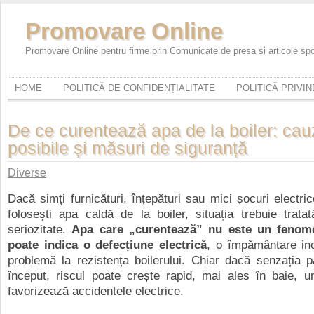
Promovare Online
Promovare Online pentru firme prin Comunicate de presa si articole sp
HOME
POLITICĂ DE CONFIDENȚIALITATE
POLITICĂ PRIVI
De ce curentează apa de la boiler: cau
posibile și măsuri de siguranță
Diverse
Dacă simți furnicături, înțepături sau mici șocuri electri
folosești apa caldă de la boiler, situația trebuie trat
seriozitate.
Apa care „curentează” nu este un fenom
poate indica o defecțiune electrică
, o împământare in
problemă la rezistența boilerului. Chiar dacă senzația 
început, riscul poate crește rapid, mai ales în baie, 
favorizează accidentele electrice.