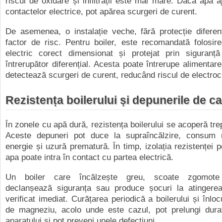
riscul de oxidare și infiltrații este mai mare. Dacă apa 
contactelor electrice, pot apărea scurgeri de curent.
De asemenea, o instalație veche, fără protecție diferen
factor de risc. Pentru boiler, este recomandată folosire
electric corect dimensionat și protejat prin siguranț
întrerupător diferențial. Acesta poate întrerupe alimentar
detectează scurgeri de curent, reducând riscul de electroc
Rezistența boilerului și depunerile de ca
În zonele cu apă dură, rezistența boilerului se acoperă tre
Aceste depuneri pot duce la supraîncălzire, consum
energie și uzură prematură. În timp, izolația rezistenței p
apa poate intra în contact cu partea electrică.
Un boiler care încălzește greu, scoate zgomote 
declanșează siguranța sau produce șocuri la atingerea
verificat imediat. Curățarea periodică a boilerului și înlo
de magneziu, acolo unde este cazul, pot prelungi dura
aparatului și pot preveni unele defecțiuni.