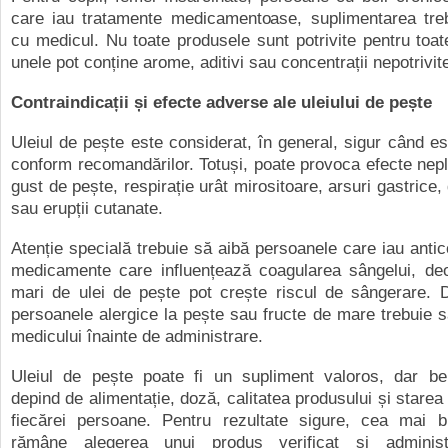
care iau tratamente medicamentoase, suplimentarea treb
cu medicul. Nu toate produsele sunt potrivite pentru toate
unele pot conține arome, aditivi sau concentrații nepotrivit
Contraindicații și efecte adverse ale uleiului de pește
Uleiul de pește este considerat, în general, sigur când es
conform recomandărilor. Totuși, poate provoca efecte ne
gust de pește, respirație urât mirositoare, arsuri gastrice,
sau erupții cutanate.
Atenție specială trebuie să aibă persoanele care iau anti
medicamente care influențează coagularea sângelui, de
mari de ulei de pește pot crește riscul de sângerare.
persoanele alergice la pește sau fructe de mare trebuie s
medicului înainte de administrare.
Uleiul de pește poate fi un supliment valoros, dar bene
depind de alimentație, doză, calitatea produsului și starea
fiecărei persoane. Pentru rezultate sigure, cea mai 
rămâne alegerea unui produs verificat și administ