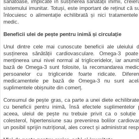
sănătoase, implicate în susținerea sănătății inimii, creieru
sistemului imunitar. Totuși, este important de reținut că s
înlocuiesc o alimentație echilibrată și nici tratamentel
medic.
Beneficii ulei de pește pentru inimă și circulație
Unul dintre cele mai cunoscute beneficii ale uleiului 
susținerea sănătății cardiovasculare. Omega-3 poate
menținerea unui nivel normal al trigliceridelor, iar anum
bază de Omega-3 sunt folosite, la recomandarea medicu
persoanelor cu trigliceride foarte ridicate. Difer
medicamentele pe bază de Omega-3 nu sunt acela
suplimentele obișnuite din comerț.
Consumul de pește gras, ca parte a unei diete echilibrate
cu beneficii pentru inimă, însă efectele suplimentelor 
aceea, uleiul de pește nu trebuie privit ca o soluție 
colesterol, hipertensiune sau prevenirea bolilor cardiova
un posibil sprijin nutrițional, ales corect și administrat res