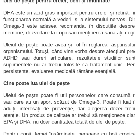
Ulei de pește pentru creier, ochi și imunitate
DHA este un acid gras important pentru creier și retină, fi
funcționarea normală a vederii și a sistemului nervos. Di
Omega-3 este adesea recomandat în discuțiile despre
memorie, dezvoltare la copii sau menținerea sănătății cogni
Uleiul de pește poate avea și rol în reglarea răspunsului
organismului. Totuși, când vine vorba despre afecțiuni pr
ADHD sau dureri articulare, rezultatele studiilor sunt 
suplimentele nu ar trebui folosite ca tratament unic. P
persistente, evaluarea medicală rămâne esențială.
Cine poate lua ulei de pește
Uleiul de pește poate fi util persoanelor care consumă 
sau care au un aport scăzut de Omega-3. Poate fi luat î
adulții interesați de prevenție, dar alegerea dozei tre
atenție. Un produs de calitate ar trebui să menționeze clar
EPA și DHA, nu doar cantitatea totală de ulei de pește.
Pentru copii, femei însărcinate, persoane cu boli cronic