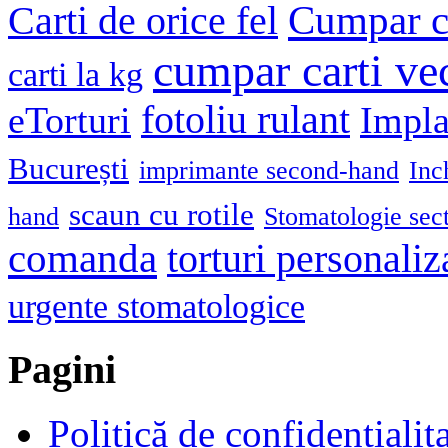
Cumpar ca
Carti de orice fel
cumpar carti ve
carti la kg
fotoliu rulant
eTorturi
Impla
București
imprimante second-hand
Inc
scaun cu rotile
hand
Stomatologie sec
comanda
torturi personaliz
urgente stomatologice
Pagini
Politică de confidențialit