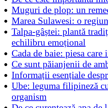
Muguri de plop: un remed
Marea Sulawesi: o regiune
Talpa-gâștei: plantă tradi
echilibru emoțional
Cada de baie: piesa care 
Ce sunt păianjenii de am
Informații esențiale desp
Ube: leguma filipineză cu
organism
De ce curentează apa de l