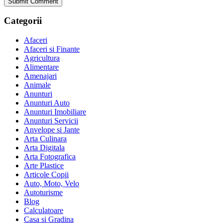
Categorii
Afaceri
Afaceri si Finante
Agricultura
Alimentare
Amenajari
Animale
Anunturi
Anunturi Auto
Anunturi Imobiliare
Anunturi Servicii
Anvelope si Jante
Arta Culinara
Arta Digitala
Arta Fotografica
Arte Plastice
Articole Copii
Auto, Moto, Velo
Autoturisme
Blog
Calculatoare
Casa si Gradina