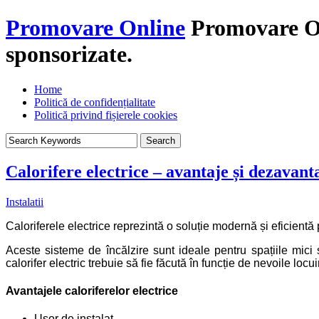
Promovare Online
Promovare On
sponsorizate.
Home
Politică de confidențialitate
Politică privind fișierele cookies
Calorifere electrice – avantaje și dezavant
Instalatii
Caloriferele electrice reprezintă o soluție modernă și eficientă p
Aceste sisteme de încălzire sunt ideale pentru spațiile mici 
calorifer electric trebuie să fie făcută în funcție de nevoile locu
Avantajele caloriferelor electrice
Ușor de instalat