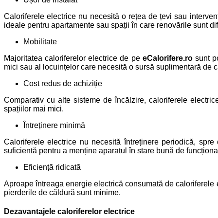
Caloriferele electrice nu necesită o rețea de țevi sau interven
ideale pentru apartamente sau spații în care renovările sunt difi
Mobilitate
Majoritatea caloriferelor electrice de pe
eCalorifere.ro
sunt po
mici sau al locuințelor care necesită o sursă suplimentară de c
Cost redus de achiziție
Comparativ cu alte sisteme de încălzire, caloriferele electr
spațiilor mai mici.
Întreținere minimă
Caloriferele electrice nu necesită întreținere periodică, spr
suficientă pentru a menține aparatul în stare bună de funcționa
Eficiență ridicată
Aproape întreaga energie electrică consumată de caloriferele e
pierderile de căldură sunt minime.
Dezavantajele caloriferelor electrice