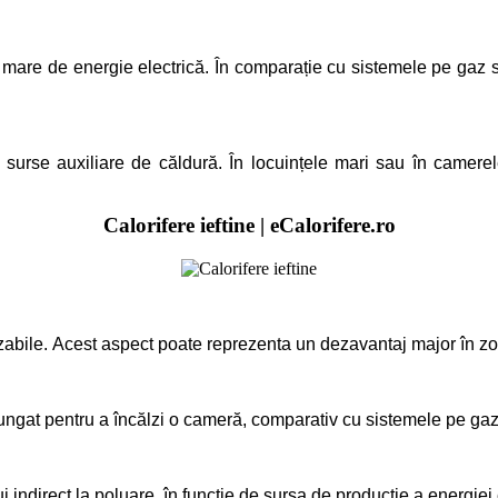
l mare de energie electrică. În comparație cu sistemele pe gaz sa
ca surse auxiliare de căldură. În locuințele mari sau în camerel
Calorifere ieftine | eCalorifere.ro
izabile.
Acest aspect poate reprezenta un dezavantaj major în zon
ngat pentru a încălzi o cameră, comparativ cu sistemele pe gaz 
i indirect la poluare, în funcție de sursa de producție a energiei e