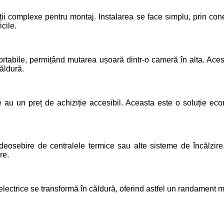
ții complexe pentru montaj. Instalarea se face simplu, prin cone
cile.
rtabile, permițând mutarea ușoară dintr-o cameră în alta. Acest lu
ăldură.
ice au un preț de achiziție accesibil. Aceasta este o soluție 
e deosebire de centralele termice sau alte sisteme de încălzire
re.
lectrice se transformă în căldură, oferind astfel un randament ma