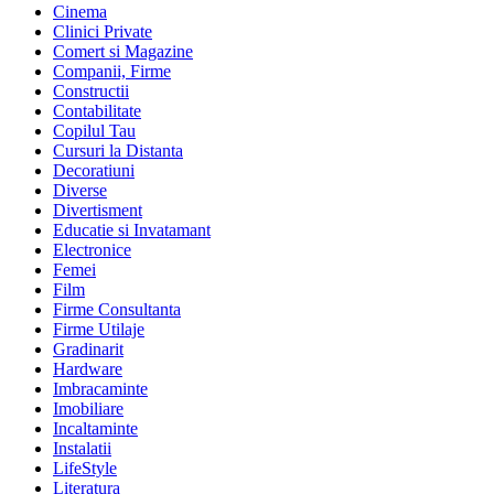
Cinema
Clinici Private
Comert si Magazine
Companii, Firme
Constructii
Contabilitate
Copilul Tau
Cursuri la Distanta
Decoratiuni
Diverse
Divertisment
Educatie si Invatamant
Electronice
Femei
Film
Firme Consultanta
Firme Utilaje
Gradinarit
Hardware
Imbracaminte
Imobiliare
Incaltaminte
Instalatii
LifeStyle
Literatura