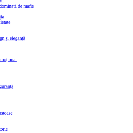
rii
 dominată de mafie
ția
ietate
gn și eleganță
 emoțional
iguranță
ustoase
torie