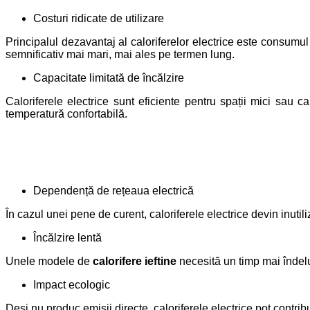
Costuri ridicate de utilizare
Principalul dezavantaj al caloriferelor electrice este consumu
semnificativ mai mari, mai ales pe termen lung.
Capacitate limitată de încălzire
Caloriferele electrice sunt eficiente pentru spații mici sau 
temperatură confortabilă.
Dependență de rețeaua electrică
În cazul unei pene de curent, caloriferele electrice devin inutil
Încălzire lentă
Unele modele de
calorifere ieftine
necesită un timp mai îndelu
Impact ecologic
Deși nu produc emisii directe, caloriferele electrice pot contribu