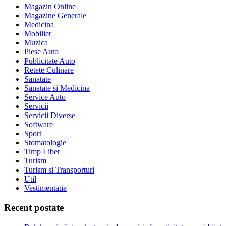
Magazin Online
Magazine Generale
Medicina
Mobilier
Muzica
Piese Auto
Publicitate Auto
Retete Culinare
Sanatate
Sanatate si Medicina
Service Auto
Servicii
Servicii Diverse
Software
Sport
Stomatologie
Timp Liber
Turism
Turism si Transporturi
Util
Vestimentatie
Recent postate