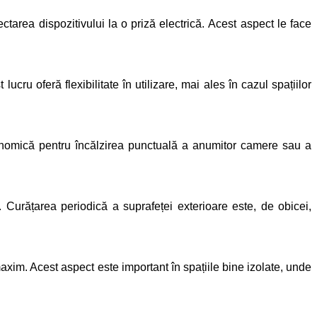
ctarea dispozitivului la o priză electrică.
Acest aspect le face
cru oferă flexibilitate în utilizare, mai ales în cazul spațiilor
economică pentru încălzirea punctuală a anumitor camere sau a
. Curățarea periodică a suprafeței exterioare este, de obicei,
xim. Acest aspect este important în spațiile bine izolate, unde