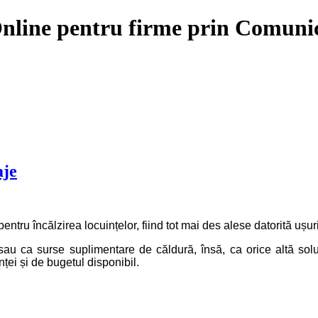
line pentru firme prin Comunicat
aje
entru încălzirea locuințelor, fiind tot mai des alese datorită ușurin
sau ca surse suplimentare de căldură, însă, ca orice altă solu
inței și de bugetul disponibil.