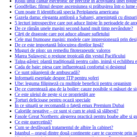
Rolul unui cântar electronic de precizie în activitatea unei bijute
Goodfellas: filmul despre ascensiunea și prăbușirea într-o lume
Cum poate fi identificată specia Periplaneta americana
Gazela dama: eleganta antilopă a Saharei, amenințată cu dispari
5 lecturi introspective care pot aduce liniște în perioadele de anx
De ce rămân unele mașini second-hand mult timp nevândute?
Cărți de dragoste care pot aduce alinare sufletului
Cele mai frumoase mașini: modele care impresionează prin desi
De ce este importantă înlocuirea dinților lipsă?
Muguri de plop: un remediu fitoterapeutic valoros
Marea Sulawesi: o regiune tropicală din vestul Pacificului
Talpa-gâștei: plantă tradițională pentru calm, inimă și echilibru
Cada de baie: piesa care influențează confortul și designul
Ce sunt păianjenii de ambuscadă?
Informații esențiale despre ITP pentru șoferi
Ube: leguma filipineză cu multiple beneficii pentru organism
De ce curentează apa de la boiler: cauze posibile și măsuri de s
Ce este uleiul de pește și ce proprietăți are
Torturi delicioase pentru ocazii speciale
În ce situații se recomandă o fațetă emax Premium Dubai
Caloriile negative – ce sunt și cum te ajută să slăbești?
Fasole Great Northern: alegerea practică pentru boabe albe si g
Ce este quercetină?
Cum se desfășoară tratamentul de albire în cabinet?
Istanbul – orașul dintre două continente care te cucerește prin is