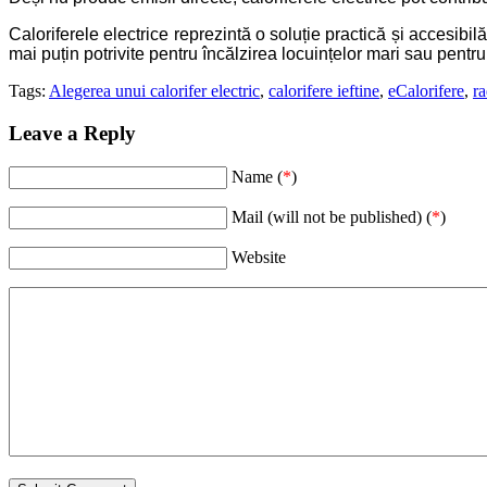
Caloriferele electrice reprezintă o soluție practică și accesibil
mai puțin potrivite pentru încălzirea locuințelor mari sau pentru
Tags:
Alegerea unui calorifer electric
,
calorifere ieftine
,
eCalorifere
,
ra
Leave a Reply
Name (
*
)
Mail (will not be published) (
*
)
Website