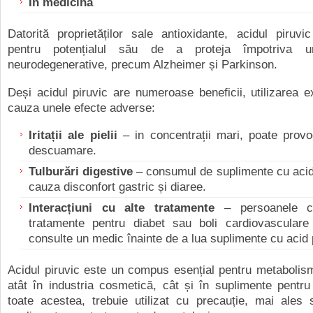
În medicină
Datorită proprietăților sale antioxidante, acidul piruvi
pentru potențialul său de a proteja împotriva un
neurodegenerative, precum Alzheimer și Parkinson.
Deși acidul piruvic are numeroase beneficii, utilizarea 
cauza unele efecte adverse:
Iritații ale pielii
–
in
concentrații mari, poate provo
descuamare.
Tulburări digestive
–
c
onsumul de suplimente cu acid
cauza disconfort gastric și diaree.
Interacțiuni cu alte tratamente
–
p
ersoanele 
tratamente pentru diabet sau boli cardiovasculare
consulte un medic înainte de a lua suplimente cu acid 
Acidul piruvic este un compus esențial pentru metabolism, 
atât în industria cosmetică, cât și în suplimente pentr
toate acestea, trebuie utilizat cu precauție, mai ales