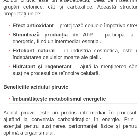
Acidul piruvic este un alfa-cetoacid, ceea ce înseamn
grupări cetonice, cât și carboxilice. Această structu
proprietăți unice:
Efect antioxidant
–
p
rotejează celulele împotriva stres
Stimulează producția de ATP
–
p
articipă la
energetic, fiind un intermediar esențial.
Exfoliant natural
–
i
n industria cosmetică, este u
îndepărtarea celulelor moarte ale pielii.
Hidratant și regenerant
–
a
jută la menținerea sănăt
susține procesul de reînnoire celulară.
Beneficiile acidului piruvic
Îmbunătățește metabolismul energetic
Acidul piruvic este un produs intermediar în procesul 
ajutând la conversia carbohidraților în energie. Prin
esențial pentru susținerea performanței fizice și pentr
optimă a organismului.