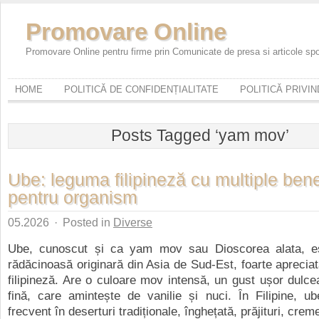
Promovare Online
Promovare Online pentru firme prin Comunicate de presa si articole sp
HOME
POLITICĂ DE CONFIDENȚIALITATE
POLITICĂ PRIVI
Posts Tagged ‘yam mov’
Ube: leguma filipineză cu multiple benef
pentru organism
05.2026
·
Posted in
Diverse
Ube, cunoscut și ca yam mov sau Dioscorea alata, e
rădăcinoasă originară din Asia de Sud-Est, foarte apreciat
filipineză. Are o culoare mov intensă, un gust ușor dulc
fină, care amintește de vanilie și nuci. În Filipine, ub
frecvent în deserturi tradiționale, înghețată, prăjituri, creme