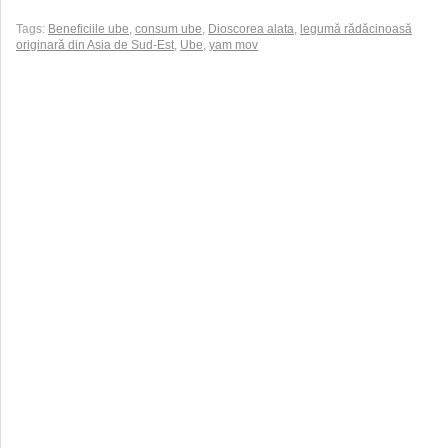
Tags:
Beneficiile ube
,
consum ube
,
Dioscorea alata
,
legumă rădăcinoasă
originară din Asia de Sud-Est
,
Ube
,
yam mov