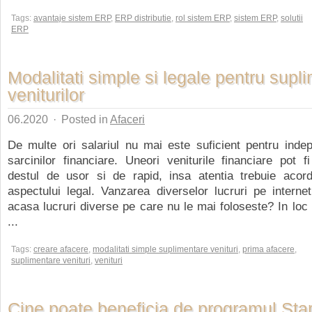
Tags:
avantaje sistem ERP
,
ERP distributie
,
rol sistem ERP
,
sistem ERP
,
solutii
ERP
Modalitati simple si legale pentru supl
veniturilor
06.2020
·
Posted in
Afaceri
De multe ori salariul nu mai este suficient pentru indepl
sarcinilor financiare. Uneori veniturile financiare pot f
destul de usor si de rapid, insa atentia trebuie acor
aspectului legal. Vanzarea diverselor lucruri pe intern
acasa lucruri diverse pe care nu le mai foloseste? In loc 
...
Tags:
creare afacere
,
modalitati simple suplimentare venituri
,
prima afacere
,
suplimentare venituri
,
venituri
Cine poate beneficia de programul Star