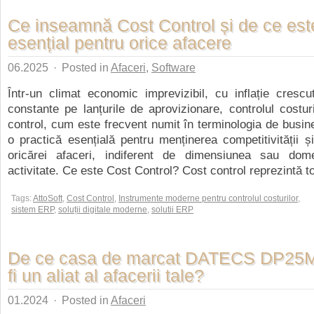
Ce inseamnă Cost Control și de ce est
esențial pentru orice afacere
06.2025
·
Posted in
Afaceri
,
Software
Într-un climat economic imprevizibil, cu inflație crescu
constante pe lanțurile de aprovizionare, controlul costur
control, cum este frecvent numit în terminologia de busin
o practică esențială pentru menținerea competitivității și p
oricărei afaceri, indiferent de dimensiunea sau do
activitate. Ce este Cost Control? Cost control reprezintă tot
Tags:
AttoSoft
,
Cost Control
,
Instrumente moderne pentru controlul costurilor
,
sistem ERP
,
soluții digitale moderne
,
solutii ERP
De ce casa de marcat DATECS DP25
fi un aliat al afacerii tale?
01.2024
·
Posted in
Afaceri