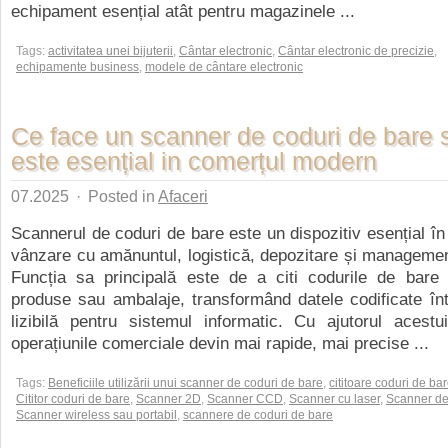
echipament esențial atât pentru magazinele ...
Tags:
activitatea unei bijuterii
,
Cântar electronic
,
Cântar electronic de precizie
,
echipamente business
,
modele de cântare electronic
Ce face un scanner de coduri de bare s
este esențial in comerțul modern
07.2025
·
Posted in
Afaceri
Scannerul de coduri de bare este un dispozitiv esențial în 
vânzare cu amănuntul, logistică, depozitare și management
Funcția sa principală este de a citi codurile de bare
produse sau ambalaje, transformând datele codificate înt
lizibilă pentru sistemul informatic. Cu ajutorul acestu
operațiunile comerciale devin mai rapide, mai precise ...
Tags:
Beneficiile utilizării unui scanner de coduri de bare
,
cititoare coduri de ba
Cititor coduri de bare
,
Scanner 2D
,
Scanner CCD
,
Scanner cu laser
,
Scanner de
Scanner wireless sau portabil
,
scannere de coduri de bare