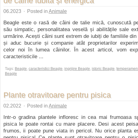
de câine iubită și energică
06.2023
·
Posted in
Animale
Beagle este o rasă de câini de talie mică, cunoscută pe
său simpatic, personalitatea veselă și abilitățile sale ex
urmărire. Acești câini sunt extrem de iubiți de familiile di
și aduc bucurie și companie atât proprietarilor experim
celor noi în lumea câinilor. În acest articol, vom expl
caracteristicile ...
Tags:
Beagle
,
caracteristici Beagle
,
ingrijire Beagle
,
istoric Beagle
,
temperamen
Beagle
Plante otravitoare pentru pisica
02.2022
·
Posted in
Animale
Intr-o gradina plantele infloresc in cea mai frumoasa s
pisica le poate rontai cu mare placere. Desi acest peis
frumos, ii poate pune viata in pericol. Nu orice planta 
pentru pisica! Ce plante sunt otravitoare pentru o pisi