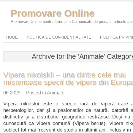
Promovare Online
Promovare Online pentru firme prin Comunicate de presa si articole sp
HOME
POLITICĂ DE CONFIDENȚIALITATE
POLITICĂ PRIVI
Archive for the ‘Animale’ Categor
Vipera nikolskii – una dintre cele mai
misterioase specii de vipere din Europ
06.2025
·
Posted in
Animale
Vipera nikolskii este o specie rară de viperă care a
herpetologilor, dar și a pasionaților de natură, datorită 
distinctiv și a distribuției geografice restrânse. Deși nu 
cunoscută ca vipera comună (Vipera berus), vipera niko
subiect tot mai frecvent de studiu în ultimii ani, inclusiv în