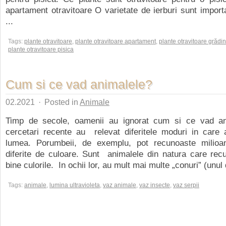
apartament otravitoare O varietate de ierburi sunt import
...
Tags:
plante otravitoare
,
plante otravitoare apartament
,
plante otravitoare grădi
plante otravitoare pisica
Cum si ce vad animalele?
02.2021
·
Posted in
Animale
Timp de secole, oamenii au ignorat cum si ce vad an
cercetari recente au relevat diferitele moduri in care 
lumea. Porumbeii, de exemplu, pot recunoaste milio
diferite de culoare. Sunt animalele din natura care rec
bine culorile. In ochii lor, au mult mai multe „conuri” (unul d
Tags:
animale
,
lumina ultravioleta
,
vaz animale
,
vaz insecte
,
vaz serpii