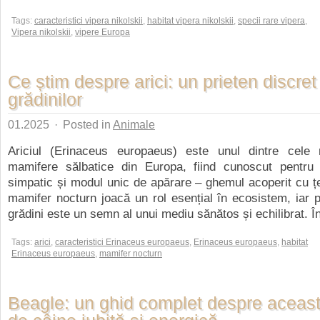
Tags:
caracteristici vipera nikolskii
,
habitat vipera nikolskii
,
specii rare vipera
,
Vipera nikolskii
,
vipere Europa
Ce știm despre arici: un prieten discret
grădinilor
01.2025
·
Posted in
Animale
Ariciul (Erinaceus europaeus) este unul dintre cele 
mamifere sălbatice din Europa, fiind cunoscut pentru
simpatic și modul unic de apărare – ghemul acoperit cu ț
mamifer nocturn joacă un rol esențial în ecosistem, iar 
grădini este un semn al unui mediu sănătos și echilibrat. În
Tags:
arici
,
caracteristici Erinaceus europaeus
,
Erinaceus europaeus
,
habitat
Erinaceus europaeus
,
mamifer nocturn
Beagle: un ghid complet despre aceas