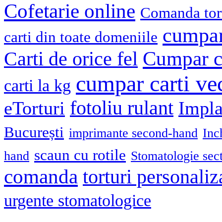
Cofetarie online
Comanda tort
cumpar
carti din toate domeniile
Cumpar ca
Carti de orice fel
cumpar carti ve
carti la kg
fotoliu rulant
eTorturi
Impla
București
imprimante second-hand
Inc
scaun cu rotile
hand
Stomatologie sec
comanda
torturi personaliz
urgente stomatologice