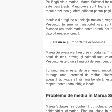
Pe lângă viața marină, Marea Sulawesi includ
sate pescărești. Mangrovele sunt foarte imp
reduc eroziunea și oferă adăpost pentru pești ti
Insulele din regiune au peisaje tropicale, veg
Pescuitul, turismul și transportul local sunt
folosesc resursele marine pentru hrană, dar 
dezvoltarea economică.
Resurse și importanță economică
Marea Sulawesi oferă resurse importante, în s
peștii de recif, creveții și calmarii sunt val
Pescuitul este o sursă majoră de venit pentru
Turismul marin este, de asemenea, importan
întreaga lume, interesați de recifuri, biodi
această activitate să rămână benefică, este n
respect pentru comunitățile locale.
Probleme de mediu în Marea S
Marea Sulawesi se confruntă cu poluare, pesc
schimbărilor climatice. Plasticul ajuns în a