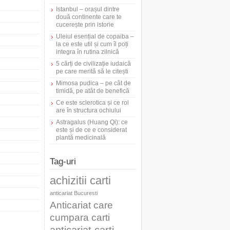
Istanbul – orașul dintre
două continente care te
cucerește prin istorie
Uleiul esențial de copaiba –
la ce este util și cum îl poți
integra în rutina zilnică
5 cărți de civilizație iudaică
pe care merită să le citești
Mimosa pudica – pe cât de
timidă, pe atât de benefică
Ce este sclerotica și ce rol
are în structura ochiului
Astragalus (Huang Qi): ce
este și de ce e considerat
plantă medicinală
Tag-uri
achizitii carti
anticariat Bucuresti
Anticariat care
cumpara carti