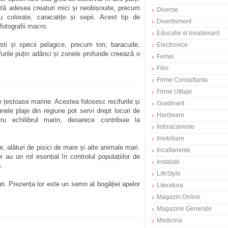
ută adesea creaturi mici și neobișnuite, precum
Diverse
iu colorate, caracatițe și sepii. Acest tip de
Divertisment
fotografii macro.
Educatie si Invatamant
ti și specii pelagice, precum ton, baracude,
Electronice
ifurile puțin adânci și zonele profunde creează o
Femei
Film
Firme Consultanta
Firme Utilaje
 țestoase marine. Acestea folosesc recifurile și
Gradinarit
nele plaje din regiune pot servi drept locuri de
Hardware
ru echilibrul marin, deoarece contribuie la
Imbracaminte
Imobiliare
ne, alături de pisici de mare și alte animale mari.
Incaltaminte
 au un rol esențial în controlul populațiilor de
Instalatii
s.
LifeStyle
puri. Prezența lor este un semn al bogăției apelor
Literatura
Magazin Online
Magazine Generale
Medicina