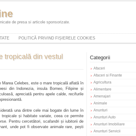
ine
icate de presa si articole sponsorizate.
ITATE
POLITICĂ PRIVIND FIȘIERELE COOKIES
 tropicală din vestul
Categorii
Afaceri
Afaceri si Finante
Agricultura
 Marea Celebes, este o mare tropicală aflată în
wesi din Indonezia, insula Borneo, Filipine și
Alimentare
loasă, apreciată pentru apele calde, recifurile
Amenajari
impresionantă.
Animale
iderată una dintre cele mai bogate din lume în
Anunturi
 tropicale și habitate variate, ceea ce permite
Anunturi Auto
se. Pentru cercetători, scafandri și iubitorii de
Anunturi Imobiliare
ant, unde pot fi observate animale rare, pești
Anunturi Servicii