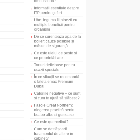
ambuscadă?
Informații esențiale despre
ITP pentru șoferi
Ube: leguma filipineză cu
multiple beneficii pentru
organism
De ce curentează apa de la
boiler: cauze posibile și
măsuri de siguranță
Ce este uleiul de pește și
ce proprietăți are
Torturi delicioase pentru
ocazii speciale
În ce situații se recomandă
o fațetă emax Premium
Dubai
Caloriile negative – ce sunt
și cum te ajută să slăbești?
Fasole Great Northern:
alegerea practică pentru
boabe albe si gustoase
Ce este quercetină?
Cum se desfășoară
tratamentul de albire în
cabinet?