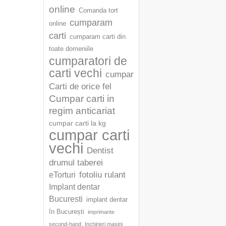
online
Comanda tort
cumparam
online
carti
cumparam carti din
toate domeniile
cumparatori de
carti vechi
cumpar
Carti de orice fel
Cumpar carti in
regim anticariat
cumpar carti la kg
cumpar carti
vechi
Dentist
drumul taberei
fotoliu rulant
eTorturi
Implant dentar
Bucuresti
implant dentar
în București
imprimante
second-hand
Inchirieri masini