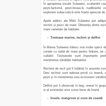
În apropierea insulei Sulawesi, scafandrii ca
pești-fantomă, pești-broască, nudibranhii v
explorare subacvatică este foarte apreciat de 
Apele adânci ale Mării Sulawesi pot adăpos
rechini și pisici de mare. Diferența dintre rec
mare varietate de habitate.
Țestoase marine, rechini și delfini
În Marea Sulawesi trăiesc mai multe specii de
zonele cu iarbă de mare pentru hrănire, iar u
cuibărit. Țestoasele sunt importante pent
menținerea sănătății habitatelor.
Rechinii de recif pot fi întâlniți în anumite zo
Deși rechinii sunt adesea priviți cu teamă, ei
pești și în menținerea unui ecosistem sănăto
Delfinii pot fi observați în larg, uneori în gru
și al existenței unor surse bune de hrană.
Insule, mangrove și zone de coastă