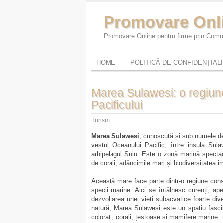
Promovare Onl
Promovare Online pentru firme prin Comun
HOME
POLITICĂ DE CONFIDENȚIAL
Marea Sulawesi: o regiune
Pacificului
Turism
Marea Sulawesi
, cunoscută și sub numele de
vestul Oceanului Pacific, între insula Sula
arhipelagul Sulu. Este o zonă marină spectacu
de corali, adâncimile mari și biodiversitatea 
Această mare face parte dintr-o regiune cons
specii marine. Aici se întâlnesc curenți, ape
dezvoltarea unei vieți subacvatice foarte diver
natură, Marea Sulawesi este un spațiu fascin
colorați, corali, țestoase și mamifere marine.