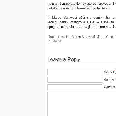
marine. Temperaturile ridicate pot provoca albi
pot distruge recifuri formate în sute de ani.
În Marea Sulawesi găsim o combinație remarc
rechini, delfini, mangrove și insule. Este una
spațiu spectaculos, dar fragil, care are nevoie
Tags:
ecosistem Marea Sulawesi
,
Marea Celeb
Sulawesi
Leave a Reply
Name (
*
Mail (wil
Website