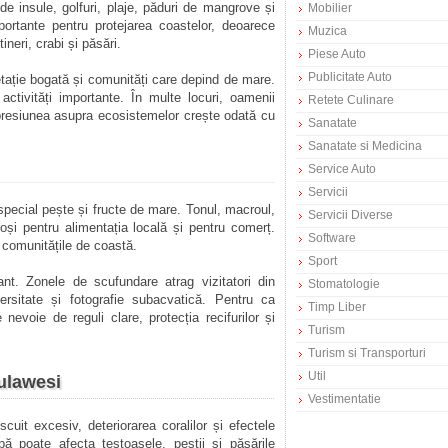
e insule, golfuri, plaje, păduri de mangrove și
Mobilier
ortante pentru protejarea coastelor, deoarece
Muzica
neri, crabi și păsări.
Piese Auto
Publicitate Auto
etație bogată și comunități care depind de mare.
 activități importante. În multe locuri, oamenii
Retete Culinare
presiunea asupra ecosistemelor crește odată cu
Sanatate
Sanatate si Medicina
Service Auto
Servicii
pecial pește și fructe de mare. Tonul, macroul,
Servicii Diverse
oroși pentru alimentația locală și pentru comerț.
Software
 comunitățile de coastă.
Sport
t. Zonele de scufundare atrag vizitatori din
Stomatologie
versitate și fotografie subacvatică. Pentru ca
Timp Liber
evoie de reguli clare, protecția recifurilor și
Turism
Turism si Transporturi
Util
ulawesi
Vestimentatie
uit excesiv, deteriorarea coralilor și efectele
pă poate afecta țestoasele, peștii și păsările