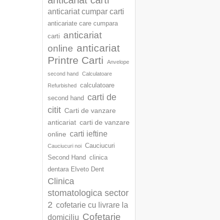
anticariat carti
anticariat cumpar carti
anticariate care cumpara
anticariat
carti
anticariat
online
Printre Carti
Anvelope
second hand
Calculatoare
calculatoare
Refurbished
carti de
second hand
citit
Carti de vanzare
anticariat
carti de vanzare
carti ieftine
online
Cauciucuri
Cauciucuri noi
Second Hand
clinica
dentara Elveto Dent
Clinica
stomatologica sector
2
cofetarie cu livrare la
Cofetarie
domiciliu