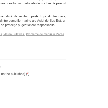
rea coralilor, iar metodele distructive de pescuit
abilă de recifuri, pești tropicali, țestoase,
 dintre comorile marine ale Asiei de Sud-Est, un
 de protecție și gestionare responsabilă.
es
,
Marea Sulawesi
,
Probleme de mediu în Marea
)
l not be published) (
*
)