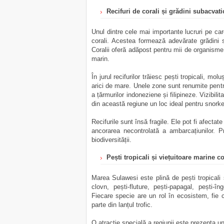
Recifuri de corali și grădini subacvati
Unul dintre cele mai importante lucruri pe ca
corali. Acestea formează adevărate grădini 
Coralii oferă adăpost pentru mii de organisme 
marin.
În jurul recifurilor trăiesc pești tropicali, mo
arici de mare. Unele zone sunt renumite pentru
a țărmurilor indoneziene și filipineze. Vizibili
din această regiune un loc ideal pentru snorkel
Recifurile sunt însă fragile. Ele pot fi afectate
ancorarea necontrolată a ambarcațiunilor. P
biodiversității.
Pești tropicali și viețuitoare marine c
Marea Sulawesi este plină de pești tropicali sp
clovn, pești-fluture, pești-papagal, pești-î
Fiecare specie are un rol în ecosistem, fie 
parte din lanțul trofic.
O atracție specială a regiunii este prezența un