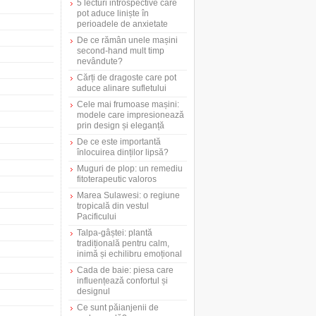
5 lecturi introspective care
pot aduce liniște în
perioadele de anxietate
De ce rămân unele mașini
second-hand mult timp
nevândute?
Cărți de dragoste care pot
aduce alinare sufletului
Cele mai frumoase mașini:
modele care impresionează
prin design și eleganță
De ce este importantă
înlocuirea dinților lipsă?
Muguri de plop: un remediu
fitoterapeutic valoros
Marea Sulawesi: o regiune
tropicală din vestul
Pacificului
Talpa-gâștei: plantă
tradițională pentru calm,
inimă și echilibru emoțional
Cada de baie: piesa care
influențează confortul și
designul
Ce sunt păianjenii de