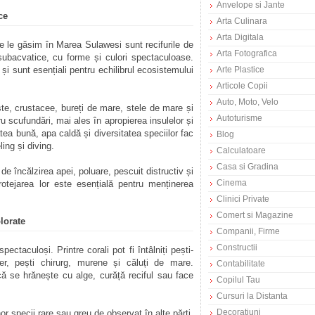
Anvelope si Jante
ce
Arta Culinara
Arta Digitala
re le găsim în Marea Sulawesi sunt recifurile de
Arta Fotografica
subacvatice, cu forme și culori spectaculoase.
și sunt esențiali pentru echilibrul ecosistemului
Arte Plastice
Articole Copii
Auto, Moto, Velo
luște, crustacee, bureți de mare, stele de mare și
Autoturisme
 scufundări, mai ales în apropierea insulelor și
tatea bună, apa caldă și diversitatea speciilor fac
Blog
ing și diving.
Calculatoare
Casa si Gradina
 de încălzirea apei, poluare, pescuit distructiv și
Cinema
rotejarea lor este esențială pentru menținerea
Clinici Private
Comert si Magazine
olorate
Companii, Firme
Constructii
ectaculoși. Printre corali pot fi întâlniți pești-
nger, pești chirurg, murene și căluți de mare.
Contabilitate
că se hrănește cu alge, curăță reciful sau face
Copilul Tau
Cursuri la Distanta
Decoratiuni
or specii rare sau greu de observat în alte părți.