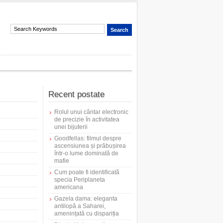
Recent postate
Rolul unui cântar electronic
de precizie în activitatea
unei bijuterii
Goodfellas: filmul despre
ascensiunea și prăbușirea
într-o lume dominată de
mafie
Cum poate fi identificată
specia Periplaneta
americana
Gazela dama: eleganta
antilopă a Saharei,
amenințată cu dispariția