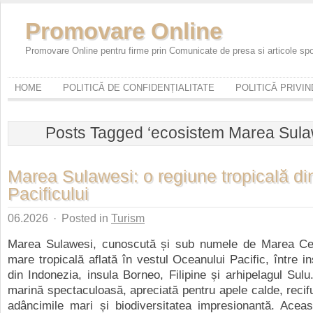
Promovare Online
Promovare Online pentru firme prin Comunicate de presa si articole sp
HOME
POLITICĂ DE CONFIDENȚIALITATE
POLITICĂ PRIVI
Posts Tagged ‘ecosistem Marea Sula
Marea Sulawesi: o regiune tropicală di
Pacificului
06.2026
·
Posted in
Turism
Marea Sulawesi, cunoscută și sub numele de Marea Ce
mare tropicală aflată în vestul Oceanului Pacific, între i
din Indonezia, insula Borneo, Filipine și arhipelagul Sul
marină spectaculoasă, apreciată pentru apele calde, recifur
adâncimile mari și biodiversitatea impresionantă. Acea