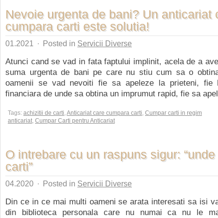
Nevoie urgenta de bani? Un anticariat 
cumpara carti este solutia!
01.2021
·
Posted in
Servicii Diverse
Atunci cand se vad in fata faptului implinit, acela de a av
suma urgenta de bani pe care nu stiu cum sa o obtin
oamenii se vad nevoiti fie sa apeleze la prieteni, fie l
financiara de unde sa obtina un imprumut rapid, fie sa apel
Tags:
achizitii de carti
,
Anticariat care cumpara carti
,
Cumpar carti in regim
anticariat
,
Cumpar Carti pentru Anticariat
O intrebare cu un raspuns sigur: “unde
carti”
04.2020
·
Posted in
Servicii Diverse
Din ce in ce mai multi oameni se arata interesati sa isi 
din biblioteca personala care nu numai ca nu le ma