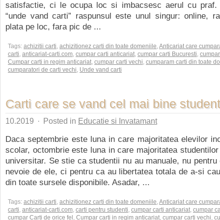
satisfactie, ci le ocupa loc si imbacsesc aerul cu praf.
“unde vand carti” raspunsul este unul singur: online, ra
plata pe loc, fara pic de ...
Tags:
achizitii carti
,
achizitionez carti din toate domeniile
,
Anticariat care cumpar
carti
,
anticariat-carti.com
,
cumpar carti anticariat
,
cumpar carti Bucuresti
,
cumpar 
Cumpar carti in regim anticariat
,
cumpar carti vechi
,
cumparam carti din toate d
cumparatori de carti vechi
,
Unde vand carti
Carti care se vand cel mai bine student
10.2019
·
Posted in
Educatie si Invatamant
Daca septembrie este luna in care majoritatea elevilor i
scolar, octombrie este luna in care majoritatea studentilor
universitar. Se stie ca studentii nu au manuale, nu pentru
nevoie de ele, ci pentru ca au libertatea totala de a-si cau
din toate sursele disponibile. Asadar, ...
Tags:
achizitii carti
,
achizitionez carti din toate domeniile
,
Anticariat care cumpar
carti
,
anticariat-carti.com
,
carti pentru studenti
,
cumpar carti anticariat
,
cumpar car
cumpar Carti de orice fel
,
Cumpar carti in regim anticariat
,
cumpar carti vechi
,
cu