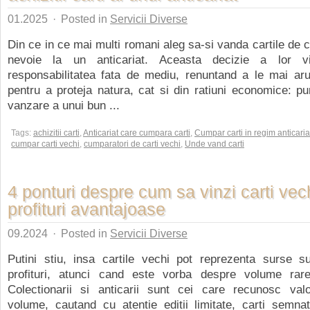
01.2025
·
Posted in
Servicii Diverse
Din ce in ce mai multi romani aleg sa-si vanda cartile de 
nevoie la un anticariat. Aceasta decizie a lor v
responsabilitatea fata de mediu, renuntand a le mai aru
pentru a proteja natura, cat si din ratiuni economice: pu
vanzare a unui bun ...
Tags:
achizitii carti
,
Anticariat care cumpara carti
,
Cumpar carti in regim anticaria
cumpar carti vechi
,
cumparatori de carti vechi
,
Unde vand carti
4 ponturi despre cum sa vinzi carti vec
profituri avantajoase
09.2024
·
Posted in
Servicii Diverse
Putini stiu, insa cartile vechi pot reprezenta surse su
profituri, atunci cand este vorba despre volume rar
Colectionarii si anticarii sunt cei care recunosc val
volume, cautand cu atentie editii limitate, carti semna