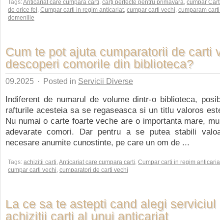
Tags:
Anticariat care cumpara carti
,
cărți perfecte pentru primăvară
,
cumpar Cart
de orice fel
,
Cumpar carti in regim anticariat
,
cumpar carti vechi
,
cumparam carti 
domeniile
Cum te pot ajuta cumparatorii de carti 
descoperi comorile din biblioteca?
09.2025
·
Posted in
Servicii Diverse
Indiferent de numarul de volume dintr-o biblioteca, posib
rafturile acesteia sa se regaseasca si un titlu valoros est
Nu numai o carte foarte veche are o importanta mare, multe 
adevarate comori. Dar pentru a se putea stabili valoa
necesare anumite cunostinte, pe care un om de ...
Tags:
achizitii carti
,
Anticariat care cumpara carti
,
Cumpar carti in regim anticaria
cumpar carti vechi
,
cumparatori de carti vechi
La ce sa te astepti cand alegi serviciul
achizitii carti al unui anticariat