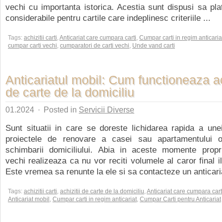
vechi cu importanta istorica. Acestia sunt dispusi sa pla
considerabile pentru cartile care indeplinesc criteriile ...
Tags:
achizitii carti
,
Anticariat care cumpara carti
,
Cumpar carti in regim anticaria
cumpar carti vechi
,
cumparatori de carti vechi
,
Unde vand carti
Anticariatul mobil: Cum functioneaza ach
de carte de la domiciliu
01.2024
·
Posted in
Servicii Diverse
Sunt situatii in care se doreste lichidarea rapida a unei 
proiectele de renovare a casei sau apartamentului or
schimbarii domiciliului. Abia in aceste momente proprie
vechi realizeaza ca nu vor reciti volumele al caror final i
Este vremea sa renunte la ele si sa contacteze un anticaria
Tags:
achizitii carti
,
achizitii de carte de la domiciliu
,
Anticariat care cumpara cart
Anticariat mobil
,
Cumpar carti in regim anticariat
,
Cumpar Carti pentru Anticariat