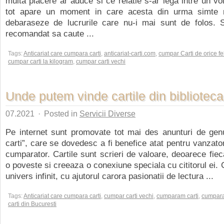
multa placere ar aduce si ce relatie s-ar lega intre un v
tot apare un moment in care acesta din urma simte 
debaraseze de lucrurile care nu-i mai sunt de folos. S
recomandat sa caute ...
Tags:
Anticariat care cumpara carti
,
anticariat-carti.com
,
cumpar Carti de orice fe
cumpar carti la kilogram
,
cumpar carti vechi
Unde putem vinde cartile din biblioteca
07.2021
·
Posted in
Servicii Diverse
Pe internet sunt promovate tot mai des anunturi de ge
carti”, care se dovedesc a fi benefice atat pentru vanzator
cumparator. Cartile sunt scrieri de valoare, deoarece fie
o poveste si creeaza o conexiune speciala cu cititorul ei. 
univers infinit, cu ajutorul carora pasionatii de lectura ...
Tags:
Anticariat care cumpara carti
,
cumpar carti vechi
,
cumparam carti
,
cumpara
carti din Bucuresti