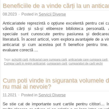
Beneficiile de a vinde cărți la un anticar
08.2023
·
Posted in
Servicii Diverse
Anticariatele reprezintă o opțiune excelentă pentru cei 
vândă cărți și să-și elibereze biblioteca personală. 
speciale sunt cunoscute pentru pasiunea și dedicare
literatură. În acest articol, vom explora avantajele de a vi
anticariat și cum acestea pot fi benefice pentru tine.
evaluare corectă ...
Tags:
achizitii carti
,
Anticariat care cumpara carti
,
anticariate care cumpara carti
,
Cumpar carti in regim anticariat
,
cumparam carti
,
cumparatori de carti vechi
Cum poti vinde in siguranta volumele 
nu mai ai nevoie?
11.2021
·
Posted in
Servicii Diverse
Se stie cat de importante sunt cartile pentru cititori… I