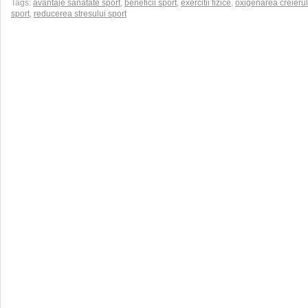
Tags:
avantaje sanatate sport
,
beneficii sport
,
exercitii fizice
,
oxigenarea creierul
sport
,
reducerea stresului sport