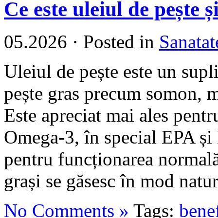
Ce este uleiul de pește ș
05.2026
·
Posted in
Sanatat
Uleiul de pește este un supl
pește gras precum somon, ma
Este apreciat mai ales pentr
Omega-3, în special EPA și
pentru funcționarea normală
grași se găsesc în mod natura
No Comments »
Tags:
benef