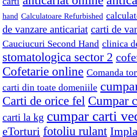
antica
anticariat online
carti
calcula
hand
Calculatoare Refurbished
de vanzare anticariat
carti de va
Cauciucuri Second Hand
clinica 
stomatologica sector 2
cofe
Cofetarie online
Comanda tort
cumpar
carti din toate domeniile
Cumpar ca
Carti de orice fel
cumpar carti ve
carti la kg
fotoliu rulant
eTorturi
Impla