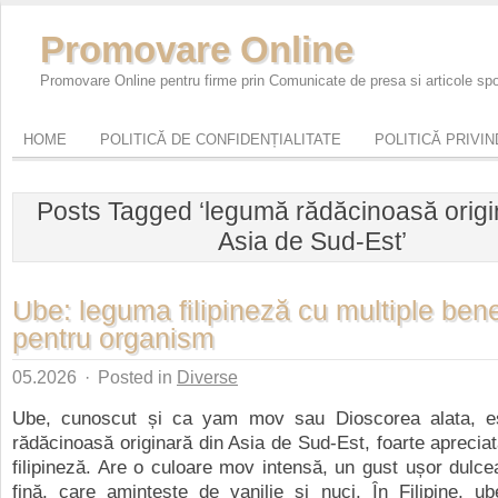
Promovare Online
Promovare Online pentru firme prin Comunicate de presa si articole sp
HOME
POLITICĂ DE CONFIDENȚIALITATE
POLITICĂ PRIVI
Posts Tagged ‘legumă rădăcinoasă origi
Asia de Sud-Est’
Ube: leguma filipineză cu multiple benef
pentru organism
05.2026
·
Posted in
Diverse
Ube, cunoscut și ca yam mov sau Dioscorea alata, e
rădăcinoasă originară din Asia de Sud-Est, foarte apreciat
filipineză. Are o culoare mov intensă, un gust ușor dulc
fină, care amintește de vanilie și nuci. În Filipine, ub