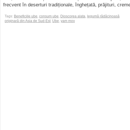
frecvent în deserturi tradiționale, înghețată, prăjituri, creme
Tags:
Beneficiile ube
,
consum ube
,
Dioscorea alata
,
legumă rădăcinoasă
originară din Asia de Sud-Est
,
Ube
,
yam mov