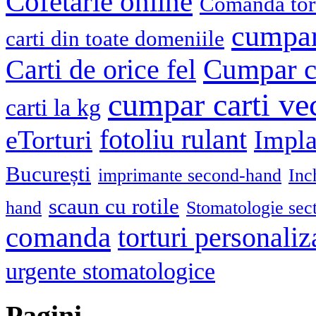
Cofetarie online
Comanda tort
cumpar
carti din toate domeniile
Cumpar ca
Carti de orice fel
cumpar carti ve
carti la kg
fotoliu rulant
eTorturi
Impla
București
imprimante second-hand
Inc
scaun cu rotile
hand
Stomatologie sec
comanda
torturi personaliz
urgente stomatologice
Pagini