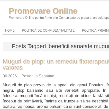
Promovare Online
Promovare Online pentru firme prin Comunicate de presa si articole sp
HOME
POLITICĂ DE CONFIDENȚIALITATE
POLITICĂ PRIVI
Posts Tagged ‘beneficii sanatate mugur
Muguri de plop: un remediu fitoterapeut
valoros
06.2026
·
Posted in
Sanatate
Mugurii de plop provin de la specii din genul Populus, î
negru, plop balsamic sau alte varietăți apropiate. În f
folosesc mugurii încă închiși, recoltați de obicei la sfârș
început de primăvară, înainte ca frunzele să se deschidă
textură rășinoasă, aromă balsamică și sunt considerați de 