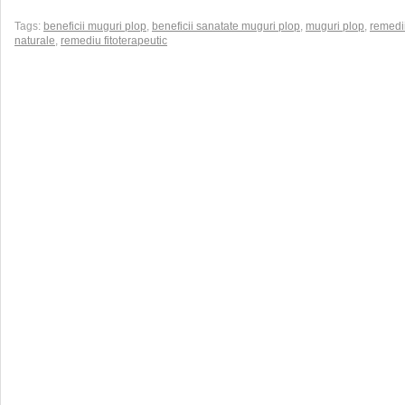
Tags:
beneficii muguri plop
,
beneficii sanatate muguri plop
,
muguri plop
,
remedi
naturale
,
remediu fitoterapeutic