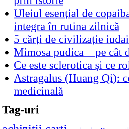
prin istorie
Uleiul esențial de copaiba 
integra în rutina zilnică
5 cărți de civilizație iuda
Mimosa pudica – pe cât de
Ce este sclerotica și ce ro
Astragalus (Huang Qi): ce
medicinală
Tag-uri
achizitii carti