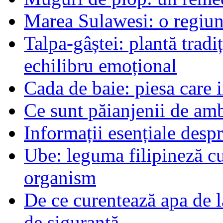
Marea Sulawesi: o regiune
Talpa-gâștei: plantă tradi
echilibru emoțional
Cada de baie: piesa care 
Ce sunt păianjenii de am
Informații esențiale desp
Ube: leguma filipineză cu
organism
De ce curentează apa de l
de siguranță