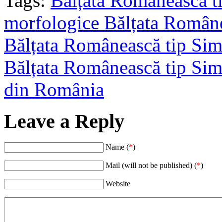
Tags:
Bălțata Românească t
morfologice Bălțata Român
Bălțata Românească tip Si
Bălțata Românească tip Si
din România
Leave a Reply
Name (
*
)
Mail (will not be published) (
*
)
Website