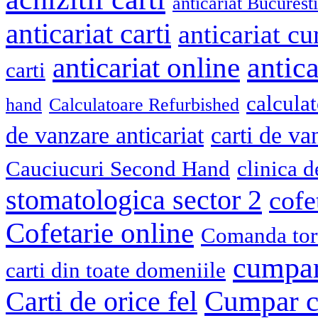
anticariat Bucuresti
anticariat carti
anticariat cu
antica
anticariat online
carti
calcula
hand
Calculatoare Refurbished
de vanzare anticariat
carti de va
Cauciucuri Second Hand
clinica 
stomatologica sector 2
cofe
Cofetarie online
Comanda tort
cumpar
carti din toate domeniile
Cumpar ca
Carti de orice fel