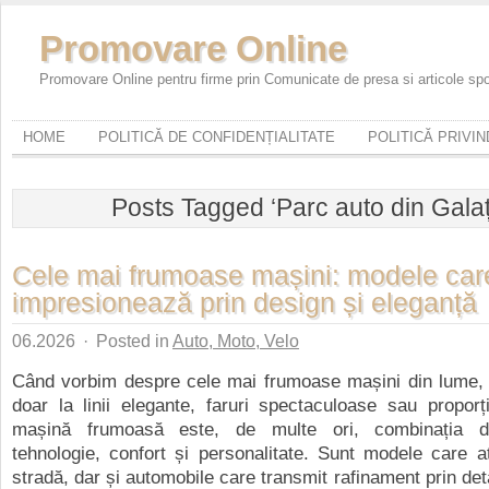
Promovare Online
Promovare Online pentru firme prin Comunicate de presa si articole sp
HOME
POLITICĂ DE CONFIDENȚIALITATE
POLITICĂ PRIVI
Posts Tagged ‘Parc auto din Galaț
Cele mai frumoase mașini: modele car
impresionează prin design și eleganță
06.2026
·
Posted in
Auto, Moto, Velo
Când vorbim despre cele mai frumoase mașini din lume, 
doar la linii elegante, faruri spectaculoase sau proporț
mașină frumoasă este, de multe ori, combinația di
tehnologie, confort și personalitate. Sunt modele care at
stradă, dar și automobile care transmit rafinament prin deta