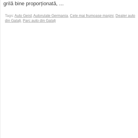
grilă bine proporționată, ...
Tags:
Auto Geist
,
Autorulate Germania
,
Cele mai frumoase mașini
,
Dealer auto
din Galați
,
Parc auto din Galați