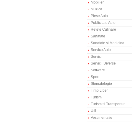
Mobilier
Muzica
Piese Auto
Publicitate Auto
Retete Culinare
Sanatate
Sanatate si Medicina
Service Auto
Servicii
Servicii Diverse
Software
Sport
Stomatologie
Timp Liber
Turism
Turism si Transporturi
Util
Vestimentatie