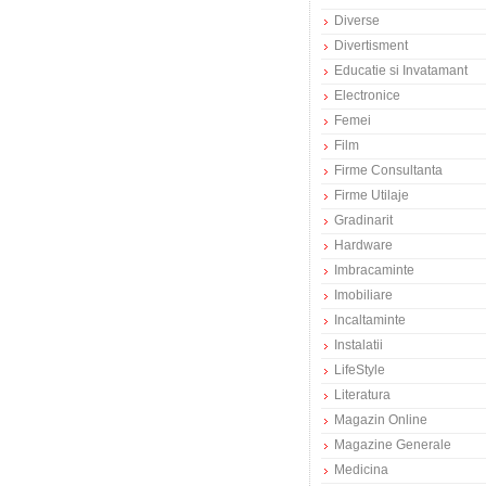
Diverse
Divertisment
Educatie si Invatamant
Electronice
Femei
Film
Firme Consultanta
Firme Utilaje
Gradinarit
Hardware
Imbracaminte
Imobiliare
Incaltaminte
Instalatii
LifeStyle
Literatura
Magazin Online
Magazine Generale
Medicina