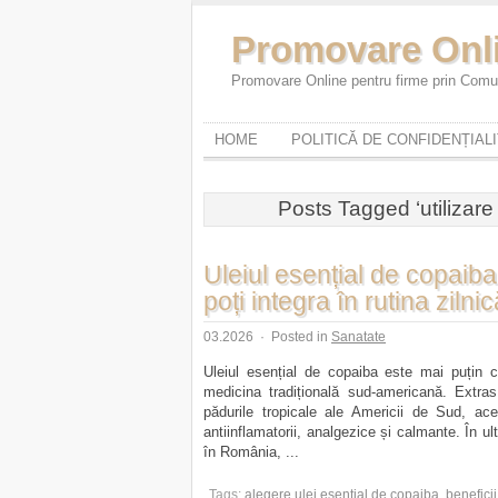
Promovare Onl
Promovare Online pentru firme prin Comun
HOME
POLITICĂ DE CONFIDENȚIAL
Posts Tagged ‘utilizare
Uleiul esențial de copaiba 
poți integra în rutina zilnic
03.2026
·
Posted in
Sanatate
Uleiul esențial de copaiba este mai puțin 
medicina tradițională sud-americană. Extras
pădurile tropicale ale Americii de Sud, aces
antiinflamatorii, analgezice și calmante. În ult
în România, ...
Tags:
alegere ulei esențial de copaiba
,
benefici