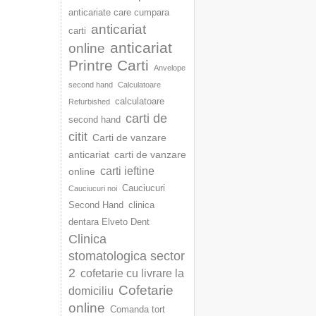
anticariate care cumpara
anticariat
carti
anticariat
online
Printre Carti
Anvelope
second hand
Calculatoare
calculatoare
Refurbished
carti de
second hand
citit
Carti de vanzare
anticariat
carti de vanzare
carti ieftine
online
Cauciucuri
Cauciucuri noi
Second Hand
clinica
dentara Elveto Dent
Clinica
stomatologica sector
2
cofetarie cu livrare la
Cofetarie
domiciliu
online
Comanda tort