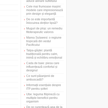
aduce alinare sufletului
Cele mai frumoase mașini:
modele care impresionează
prin design și eleganță
De ce este importantă
înlocuirea dinților lipsă?
Muguri de plop: un remediu
fitoterapeutic valoros
Marea Sulawesi: o regiune
tropicală din vestul
Pacificului
Talpa-gâștei: plantă
tradițională pentru calm,
inimă și echilibru emoțional
Cada de baie: piesa care
influențează confortul și
designul
Ce sunt păianjenii de
ambuscadă?
Informații esențiale despre
ITP pentru șoferi
Ube: leguma filipineză cu
multiple beneficii pentru
organism
De ce curentează apa de la