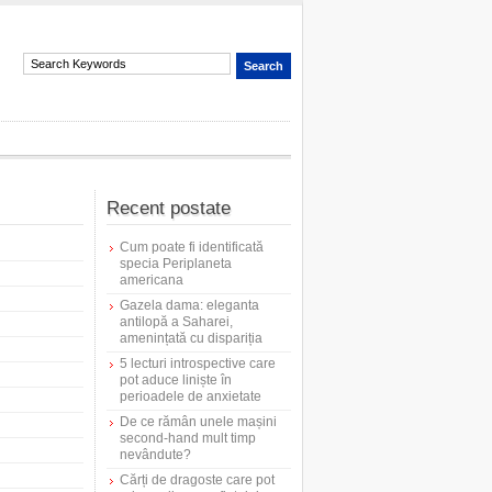
Recent postate
Cum poate fi identificată
specia Periplaneta
americana
Gazela dama: eleganta
antilopă a Saharei,
amenințată cu dispariția
5 lecturi introspective care
pot aduce liniște în
perioadele de anxietate
De ce rămân unele mașini
second-hand mult timp
nevândute?
Cărți de dragoste care pot