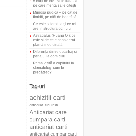
5 cărți de civilizație iudaică
pe care merită să le citești
Mimosa pudica – pe cât de
timidă, pe atât de benefică
Ce este sclerotica și ce rol
are în structura ochiului
Astragalus (Huang Qi): ce
este și de ce e considerat
plantă medicinală
Diferența dintre detartraj și
periajul la domiciliu
Prima vizită a copilului la
stomatolog: cum te
pregătești?
Tag-uri
achizitii carti
anticariat Bucuresti
Anticariat care
cumpara carti
anticariat carti
anticariat cumpar carti