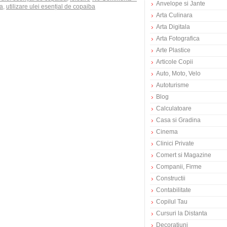
Anvelope si Jante
ba
,
utilizare ulei esențial de copaiba
Arta Culinara
Arta Digitala
Arta Fotografica
Arte Plastice
Articole Copii
Auto, Moto, Velo
Autoturisme
Blog
Calculatoare
Casa si Gradina
Cinema
Clinici Private
Comert si Magazine
Companii, Firme
Constructii
Contabilitate
Copilul Tau
Cursuri la Distanta
Decoratiuni