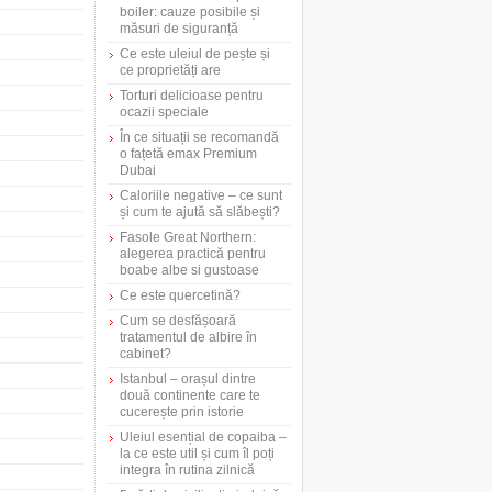
boiler: cauze posibile și
măsuri de siguranță
Ce este uleiul de pește și
ce proprietăți are
Torturi delicioase pentru
ocazii speciale
În ce situații se recomandă
o fațetă emax Premium
Dubai
Caloriile negative – ce sunt
și cum te ajută să slăbești?
Fasole Great Northern:
alegerea practică pentru
boabe albe si gustoase
Ce este quercetină?
Cum se desfășoară
tratamentul de albire în
cabinet?
Istanbul – orașul dintre
două continente care te
cucerește prin istorie
Uleiul esențial de copaiba –
la ce este util și cum îl poți
integra în rutina zilnică