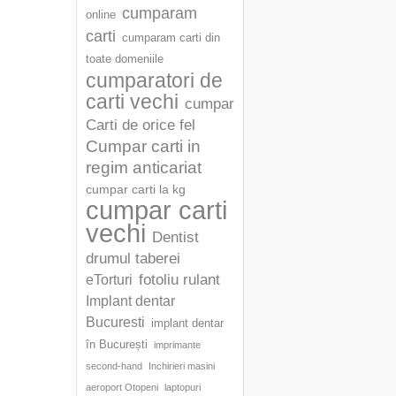
cumparam
online
carti
cumparam carti din
toate domeniile
cumparatori de
carti vechi
cumpar
Carti de orice fel
Cumpar carti in
regim anticariat
cumpar carti la kg
cumpar carti
vechi
Dentist
drumul taberei
fotoliu rulant
eTorturi
Implant dentar
Bucuresti
implant dentar
în București
imprimante
second-hand
Inchirieri masini
aeroport Otopeni
laptopuri