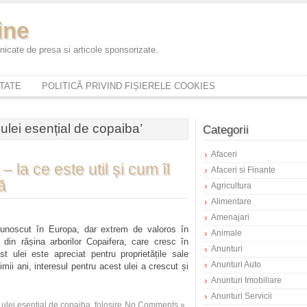
ine
icate de presa si articole sponsorizate.
ITATE
POLITICĂ PRIVIND FIȘIERELE COOKIES
 ulei esențial de copaiba’
Categorii
Afaceri
– la ce este util și cum îl
Afaceri si Finante
ă
Agricultura
Alimentare
Amenajari
cunoscut în Europa, dar extrem de valoros în
Animale
 din rășina arborilor Copaifera, care cresc în
Anunturi
t ulei este apreciat pentru proprietățile sale
Anunturi Auto
imii ani, interesul pentru acest ulei a crescut și
Anunturi Imobiliare
Anunturi Servicii
i ulei esențial de copaiba
,
folosire
No Comments »