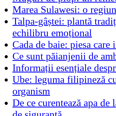
Marea Sulawesi: o regiune
Talpa-gâștei: plantă tradi
echilibru emoțional
Cada de baie: piesa care 
Ce sunt păianjenii de am
Informații esențiale desp
Ube: leguma filipineză cu
organism
De ce curentează apa de l
de siguranță