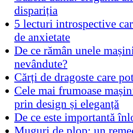
dispariția
5 lecturi introspective ca
de anxietate
De ce rămân unele mașin
nevândute?
Cărți de dragoste care pot
Cele mai frumoase mașin
prin design și eleganță
De ce este importantă înlo
Muguri de plop: un remed