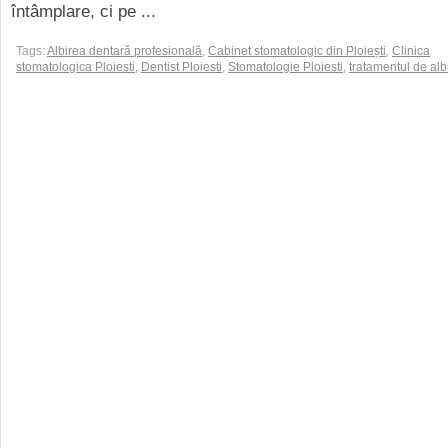
întâmplare, ci pe ...
Tags:
Albirea dentară profesională
,
Cabinet stomatologic din Ploiești
,
Clinica
stomatologica Ploiesti
,
Dentist Ploiesti
,
Stomatologie Ploiesti
,
tratamentul de alb