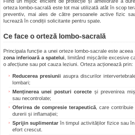
Fiind un mijloc eficient de protecție și ameliorare a dure
orteza lombo-sacrală este tot mai utilizată atât în scop ter
preventiv, mai ales de către persoanele active fizic sa
lucrează în condiții solicitante pentru spate.
Ce face o orteză lombo-sacrală
Principala funcție a unei orteze lombo-sacrale este aceea
zona inferioară a spatelui
, limitând mișcările excesive c
o afecțiune sau pot cauza leziuni. Orteza acționează prin:
Reducerea presiunii
asupra discurilor intervertebral
lombari;
Menținerea unei posturi corecte
și prevenirea mișc
sau necontrolate;
Oferirea de compresie terapeutică
, care contribuie
durerii și inflamației;
Sprijin suplimentar
în timpul activităților fizice sau î
efort crescut.