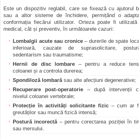
Este un dispozitiv reglabil, care se fixează cu ajutorul b
sau a altor sisteme de închidere, permițând o adapt
conformația fiecărui utilizator. Orteza poate fi utilizat
medical, cât și preventiv, în următoarele cazuri:
Lombalgii acute sau cronice
– durerile de spate loca
inferioară, cauzate de suprasolicitare, postur
sedentarism sau traumatisme;
Hernii de disc lombare
– pentru a reduce tens
coloanei și a controla durerea;
Spondiloză lombară
sau alte afecțiuni degenerative;
Recuperare post-operatorie
– după intervenții ch
nivelul coloanei vertebrale;
Protecție în activități solicitante fizic
– cum ar fi
greutăților sau muncă fizică intensă;
Postură incorectă
– pentru corectarea poziției în ti
sau mersului.