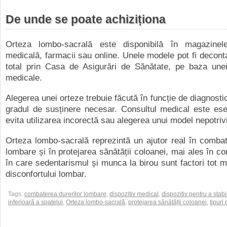
De unde se poate achiziționa
Orteza lombo-sacrală este disponibilă în magazinel
medicală, farmacii sau online. Unele modele pot fi deconta
total prin Casa de Asigurări de Sănătate, pe baza une
medicale.
Alegerea unei orteze trebuie făcută în funcție de diagnosti
gradul de susținere necesar. Consultul medical este ese
evita utilizarea incorectă sau alegerea unui model nepotrivi
Orteza lombo-sacrală reprezintă un ajutor real în combat
lombare și în protejarea sănătății coloanei, mai ales în co
în care sedentarismul și munca la birou sunt factori tot ma
disconfortului lombar.
Tags:
combaterea durerilor lombare
,
dispozitiv medical
,
dispozitiv pentru a stab
inferioară a spatelui
,
Orteza lombo-sacrală
,
protejarea sănătății coloanei
,
tipuri